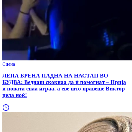
Сцена
ЛЕПА БРЕНА ПАДНА НА НАСТАП ВО
БУДВА: Веднаш скокнаа да ѝ помогнат – Прија
и новата снаа играа, а еве што правеше Виктор
цела ноќ!