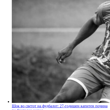
Шок во светот на фудбалот: 27-годишен капитен почина