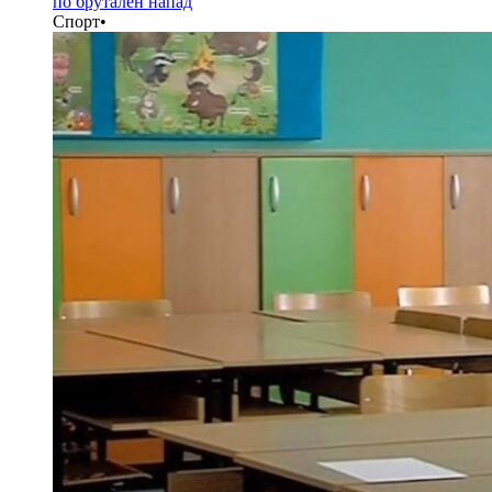
по брутален напад
Спорт
•