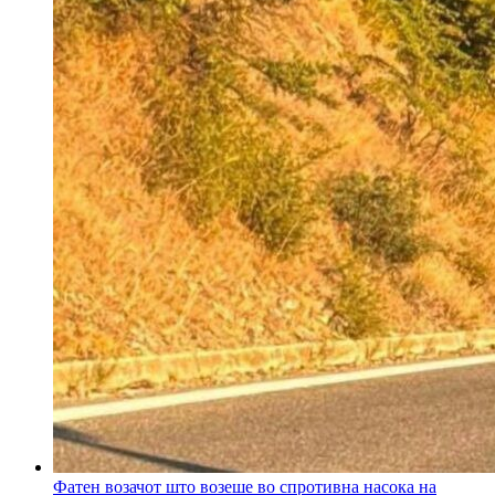
Фатен возачот што возеше во спротивна насока на