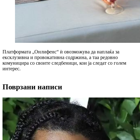
Платформата „Онлифенс“ ѝ овозможува да наплаќа за
ексклузивна и провокативна содржина, а таа редовно
комуницира со своите следбеници, кои ја следат со голем
интерес.
Поврзани написи