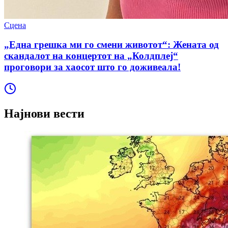
Сцена
„Една грешка ми го смени животот“: Жената од
скандалот на концертот на „Колдплеј“
проговори за хаосот што го доживеала!
Најнови вести