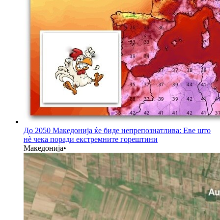
До 2050 Македонија ќе биде непрепознатлива: Еве што
нè чека поради екстремните горештини
Македонија
•