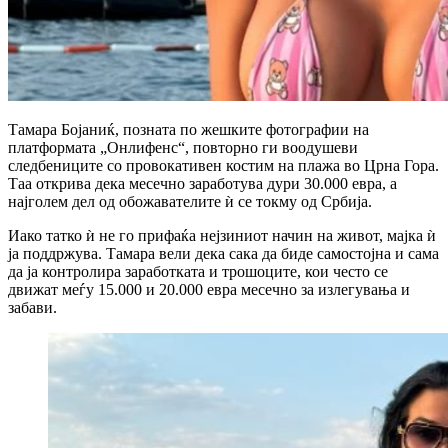
Тамара Бојаниќ, позната по жешките фотографии на
платформата „Онлифенс“, повторно ги воодушеви
следбениците со провокативен костим на плажа во Црна Гора.
Таа открива дека месечно заработува дури 30.000 евра, а
најголем дел од обожавателите ѝ се токму од Србија.
Иако татко ѝ не го прифаќа нејзиниот начин на живот, мајка ѝ
ја поддржува. Тамара вели дека сака да биде самостојна и сама
да ја контролира заработката и трошоците, кои често се
движат меѓу 15.000 и 20.000 евра месечно за излегувања и
забави.