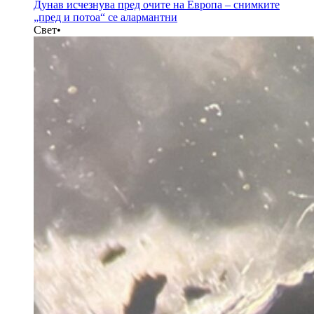
Дунав исчезнува пред очите на Европа – снимките
„пред и потоа“ се алармантни
Свет
•