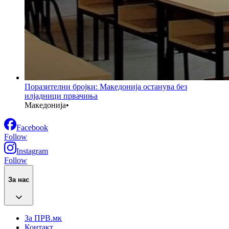
Поразителни бројки: Македонија останува без
илјадници првачиња
Македонија
•
Facebook
Follow
Instagram
Follow
За нас
За ПРВ.мк
Контакт