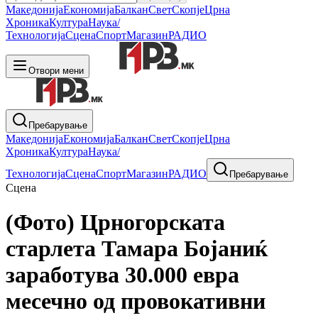
Македонија
Економија
Балкан
Свет
Скопје
Црна
Хроника
Култура
Наука/
Технологија
Сцена
Спорт
Магазин
РАДИО
Отвори мени
Пребарување
Македонија
Економија
Балкан
Свет
Скопје
Црна
Хроника
Култура
Наука/
Технологија
Сцена
Спорт
Магазин
РАДИО
Пребарување
Сцена
(Фото) Црногорската
старлета Тамара Бојаниќ
заработува 30.000 евра
месечно од провокативни