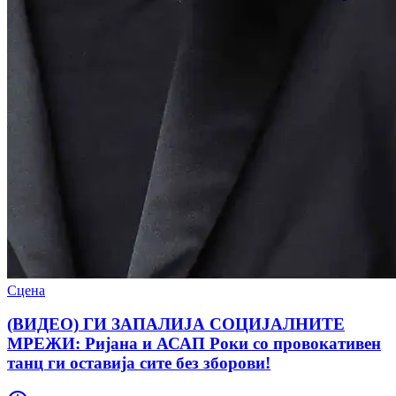
Сцена
(ВИДЕО) ГИ ЗАПАЛИЈА СОЦИЈАЛНИТЕ
МРЕЖИ: Ријана и АСАП Роки со провокативен
танц ги оставија сите без зборови!