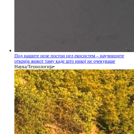
Под нашите нозе постои цел екосистем – научниците
открија живот таму каде што никој не очекуваше
Наука/Технологија
•