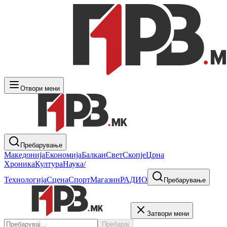
Отвори мени
Пребарување
Македонија
Економија
Балкан
Свет
Скопје
Црна
Хроника
Култура
Наука/
Технологија
Сцена
Спорт
Магазин
РАДИО
Пребарување
Затвори мени
Пребарај