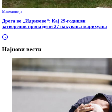
Македонија
Дрога во „Идризово“: Кај 29-годишен
затвореник пронајдени 27 пакувања марихуана
Најнови вести