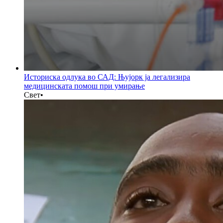
Историска одлука во САД: Њујорк ја легализира
медицинската помош при умирање
Свет
•