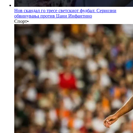
Нов скандал го тресе светскиот фудбал: Сериозни
обвинувања против Џани Инфантино
Спорт
•