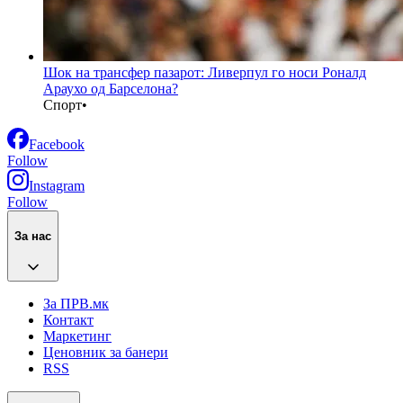
Шок на трансфер пазарот: Ливерпул го носи Роналд
Араухо од Барселона?
Спорт
•
Facebook
Follow
Instagram
Follow
За нас
За ПРВ.мк
Контакт
Маркетинг
Ценовник за банери
RSS