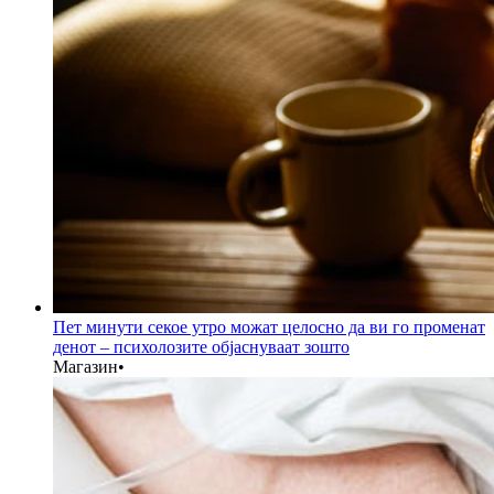
Пет минути секое утро можат целосно да ви го променат
денот – психолозите објаснуваат зошто
Магазин
•