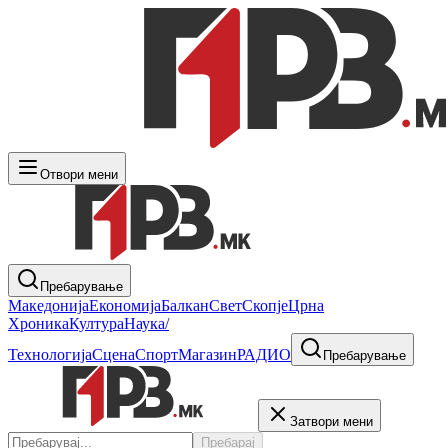
Отвори мени
Пребарување
Македонија
Економија
Балкан
Свет
Скопје
Црна
Хроника
Култура
Наука/
Технологија
Сцена
Спорт
Магазин
РАДИО
Пребарување
Затвори мени
Пребарај