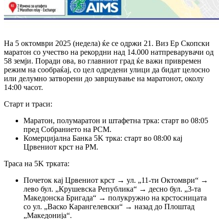
На 5 октомври 2025 (недела) ќе се одржи 21. Виз Ер Скопски
маратон со учество на рекордни над 14.000 натпреварувачи од
58 земји. Поради ова, во главниот град ќе важи привремен
режим на сообраќај, со цел одредени улици да бидат целосно
или делумно затворени до завршување на маратонот, околу
14:00 часот.
Старт и траси:
Маратон, полумаратон и штафетна трка: старт во 08:05
пред Собранието на РСМ.
Комерцијална Банка 5K трка: старт во 08:00 кај
Црвениот крст на РМ.
Траса на 5K трката:
Почеток кај Црвениот крст → ул. „11-ти Октомври“ →
лево бул. „Крушевска Република“ → десно бул. „3-та
Македонска Бригада“ → полукружно на крстосницата
со ул. „Васко Карангелевски“ → назад до Плоштад
„Македонија“.