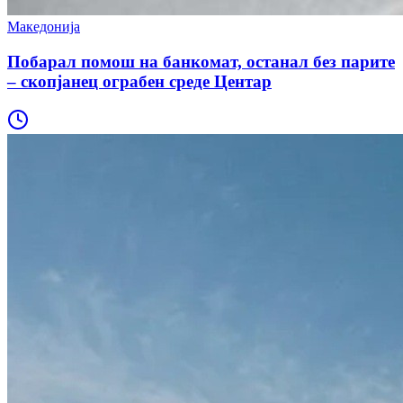
Македонија
Побарал помош на банкомат, останал без парите
– скопјанец ограбен среде Центар