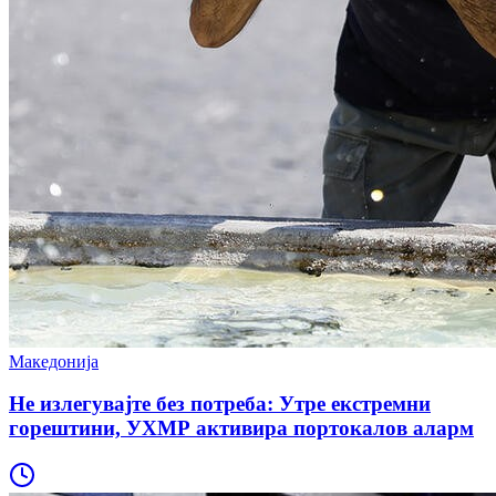
Македонија
Не излегувајте без потреба: Утре екстремни
горештини, УХМР активира портокалов аларм