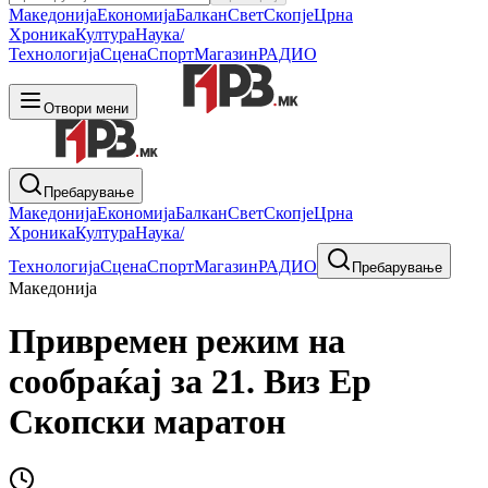
Македонија
Економија
Балкан
Свет
Скопје
Црна
Хроника
Култура
Наука/
Технологија
Сцена
Спорт
Магазин
РАДИО
Отвори мени
Пребарување
Македонија
Економија
Балкан
Свет
Скопје
Црна
Хроника
Култура
Наука/
Технологија
Сцена
Спорт
Магазин
РАДИО
Пребарување
Македонија
Привремен режим на
сообраќај за 21. Виз Ер
Скопски маратон