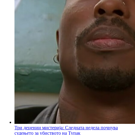
Три децении мистерија: Следната недела почнува
судењето за убиството на Тупак