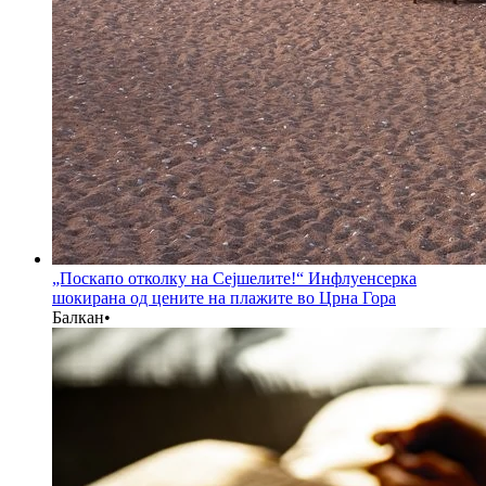
„Поскапо отколку на Сејшелите!“ Инфлуенсерка
шокирана од цените на плажите во Црна Гора
Балкан
•