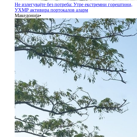
Не излегувајте без потреба: Утре екстремни горештини,
УХМР активира портокалов аларм
Македонија
•