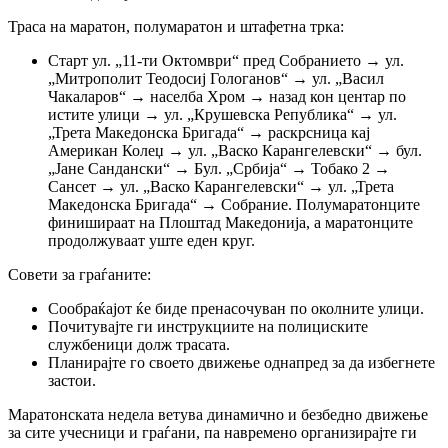
Траса на маратон, полумаратон и штафетна трка:
Старт ул. „11-ти Октомври“ пред Собранието → ул.
„Митрополит Теодосиј Гологанов“ → ул. „Васил
Чакаларов“ → населба Хром → назад кон центар по
истите улици → ул. „Крушевска Република“ → ул.
„Трета Македонска Бригада“ → раскрсница кај
Американ Колеџ → ул. „Васко Карангелевски“ → бул.
„Јане Сандански“ → Бул. „Србија“ → Тобако 2 →
Сансет → ул. „Васко Карангелевски“ → ул. „Трета
Македонска Бригада“ → Собрание. Полумаратонците
финишираат на Плоштад Македонија, а маратонците
продолжуваат уште еден круг.
Совети за граѓаните:
Сообраќајот ќе биде пренасочуван по околните улици.
Почитувајте ги инструкциите на полициските
службеници долж трасата.
Планирајте го своето движење однапред за да избегнете
застои.
Маратонската недела ветува динамично и безбедно движење
за сите учесници и граѓани, па навремено организирајте ги