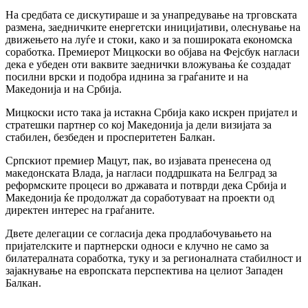
На средбата се дискутираше и за унапредување на трговската
размена, заедничките енергетски иницијативи, олеснување на
движењето на луѓе и стоки, како и за пошироката економска
соработка. Премиерот Мицкоски во објава на Фејсбук нагласи
дека е убеден оти ваквите заеднички вложувања ќе создадат
посилни врски и подобра иднина за граѓаните и на
Македонија и на Србија.
Мицкоски исто така ја истакна Србија како искрен пријател и
стратешки партнер со кој Македонија ја дели визијата за
стабилен, безбеден и просперитетен Балкан.
Српскиот премиер Мацут, пак, во изјавата пренесена од
македонската Влада, ја нагласи поддршката на Белград за
реформските процеси во државата и потврди дека Србија и
Македонија ќе продолжат да соработуваат на проекти од
директен интерес на граѓаните.
Двете делегации се согласија дека продлабочувањето на
пријателските и партнерски односи е клучно не само за
билатералната соработка, туку и за регионалната стабилност и
зајакнување на европската перспектива на целиот Западен
Балкан.