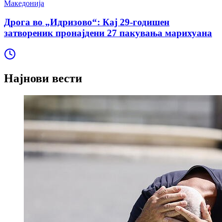
Македонија
Дрога во „Идризово“: Кај 29-годишен
затвореник пронајдени 27 пакувања марихуана
Најнови вести