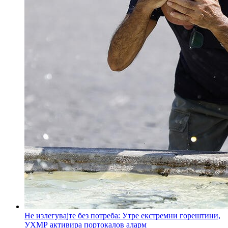
Не излегувајте без потреба: Утре екстремни горештини,
УХМР активира портокалов аларм