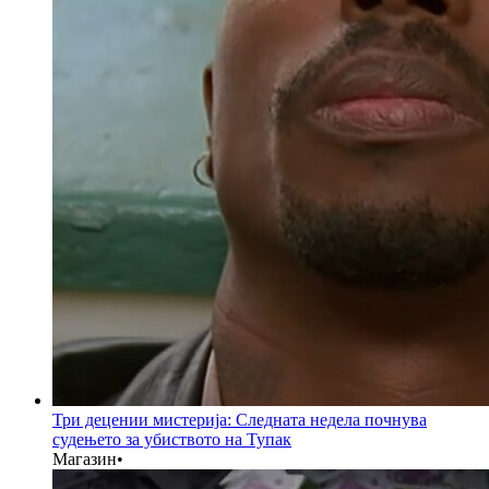
Три децении мистерија: Следната недела почнува
судењето за убиството на Тупак
Магазин
•