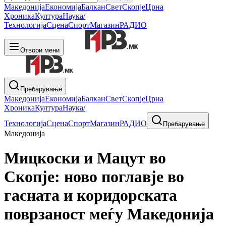
Македонија
Економија
Балкан
Свет
Скопје
Црна
Хроника
Култура
Наука/
Технологија
Сцена
Спорт
Магазин
РАДИО
Отвори мени
Пребарување
Македонија
Економија
Балкан
Свет
Скопје
Црна
Хроника
Култура
Наука/
Технологија
Сцена
Спорт
Магазин
РАДИО
Пребарување
Македонија
Мицкоски и Мацут во
Скопје: ново поглавје во
гасната и коридорската
поврзаност меѓу Македонија