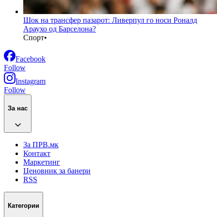
Шок на трансфер пазарот: Ливерпул го носи Роналд
Араухо од Барселона?
Спорт
•
Facebook
Follow
Instagram
Follow
За нас
За ПРВ.мк
Контакт
Маркетинг
Ценовник за банери
RSS
Категории