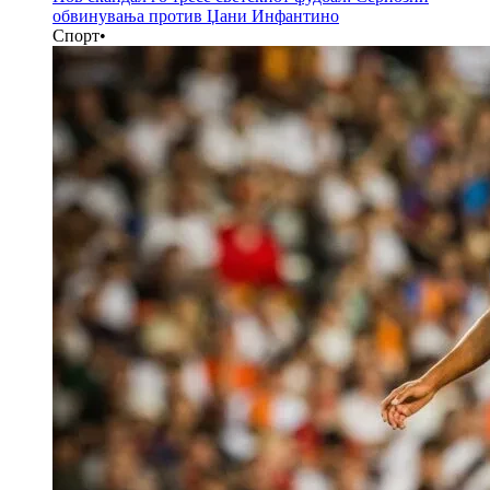
обвинувања против Џани Инфантино
Спорт
•