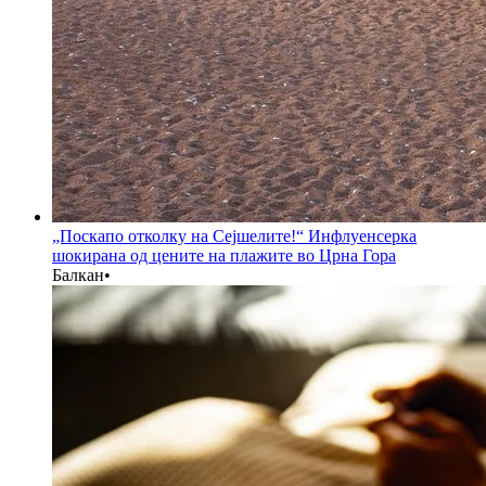
„Поскапо отколку на Сејшелите!“ Инфлуенсерка
шокирана од цените на плажите во Црна Гора
Балкан
•