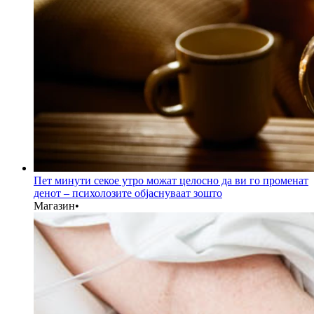
Пет минути секое утро можат целосно да ви го променат
денот – психолозите објаснуваат зошто
Магазин
•