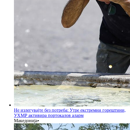
Не излегувајте без потреба: Утре екстремни горештини,
УХМР активира портокалов аларм
Македонија
•