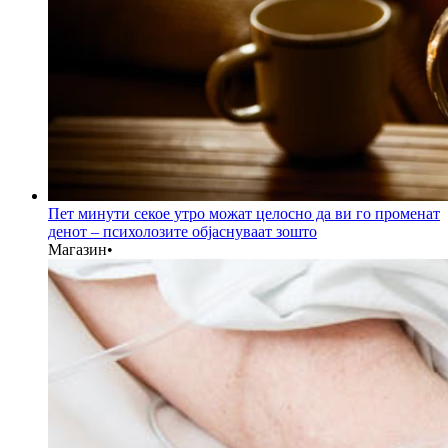
Пет минути секое утро можат целосно да ви го променат
денот – психолозите објаснуваат зошто
Магазин
•