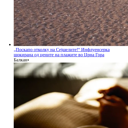
„Поскапо отколку на Сејшелите!“ Инфлуенсерка
шокирана од цените на плажите во Црна Гора
Балкан
•