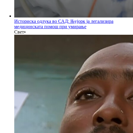
Историска одлука во САД: Њујорк ја легализира
медицинската помош при умирање
Свет
•