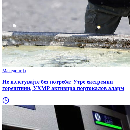
Македонија
Не излегувајте без потреба: Утре екстремни
горештини, УХМР активира портокалов аларм