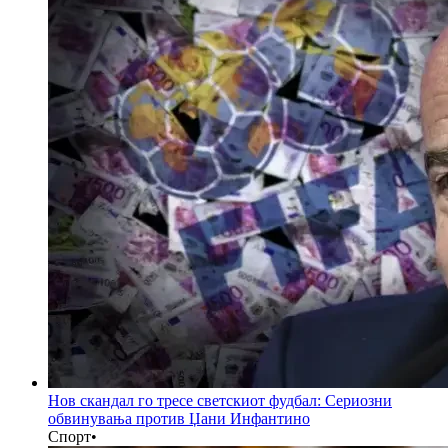
Нов скандал го тресе светскиот фудбал: Сериозни
обвинувања против Џани Инфантино
Спорт
•