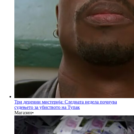
Три децении мистерија: Следната недела почнува
судењето за убиството на Тупак
Магазин
•