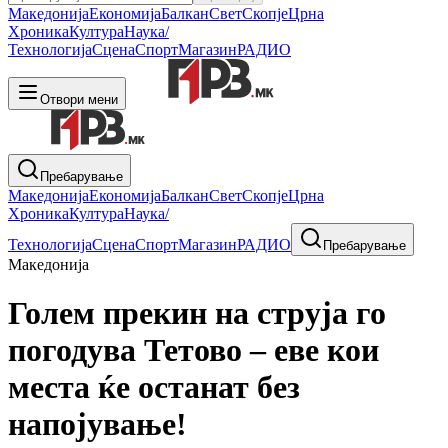
Македонија
Економија
Балкан
Свет
Скопје
Црна
Хроника
Култура
Наука/
Технологија
Сцена
Спорт
Магазин
РАДИО
Отвори мени
Пребарување
Македонија
Економија
Балкан
Свет
Скопје
Црна
Хроника
Култура
Наука/
Технологија
Сцена
Спорт
Магазин
РАДИО
Пребарување
Македонија
Голем прекин на струја го
погодува Тетово – еве кои
места ќе останат без
напојување!