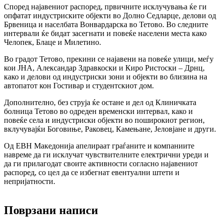
Според најавениот распоред, првичните исклучувања ќе ги
опфатат индустриските објекти во Долно Седларце, делови од
Брвеница и населбата Вонвардарска во Тетово. Во следните
интервали ќе бидат засегнати и повеќе населени места како
Челопек, Блаце и Милетино.
Во градот Тетово, прекини се најавени на повеќе улици, меѓу
кои ЈНА, Александар Здравкоски и Киро Ристоски – Дрнц,
како и делови од индустриски зони и објекти во близина на
автопатот кон Гостивар и студентскиот дом.
Дополнително, без струја ќе остане и дел од Клиничката
болница Тетово во одреден временски интервал, како и
повеќе села и индустриски објекти во поширокиот регион,
вклучувајќи Боговиње, Раковец, Камењане, Јеловјане и други.
Од ЕВН Македонија апелираат граѓаните и компаниите
навреме да ги исклучат чувствителните електрични уреди и
да ги прилагодат своите активности согласно најавениот
распоред, со цел да се избегнат евентуални штети и
непријатности.
Поврзани написи