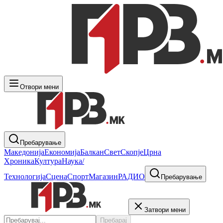
Отвори мени
Пребарување
Македонија
Економија
Балкан
Свет
Скопје
Црна
Хроника
Култура
Наука/
Технологија
Сцена
Спорт
Магазин
РАДИО
Пребарување
Затвори мени
Пребарај