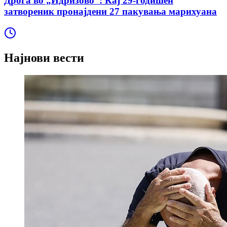
Дрога во „Идризово“: Кај 29-годишен
затвореник пронајдени 27 пакувања марихуана
Најнови вести