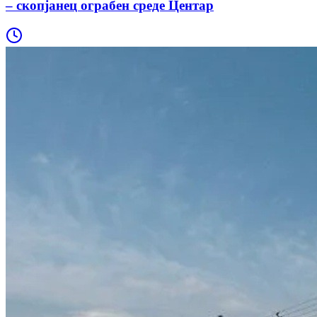
– скопјанец ограбен среде Центар