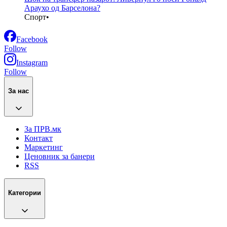
Араухо од Барселона?
Спорт
•
Facebook
Follow
Instagram
Follow
За нас
За ПРВ.мк
Контакт
Маркетинг
Ценовник за банери
RSS
Категории