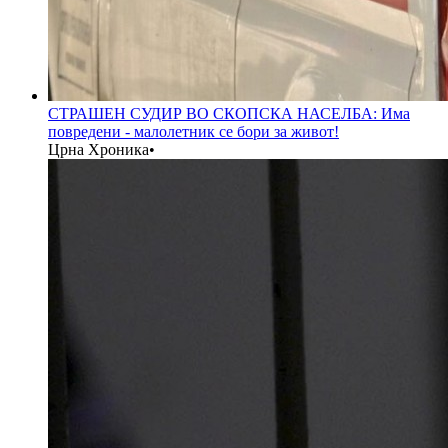
СТРАШЕН СУДИР ВО СКОПСКА НАСЕЛБА: Има
повредени - малолетник се бори за живот!
Црна Хроника
•