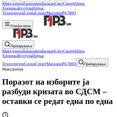
Македонија
Економија
Балкан
Свет
Скопје
Црна
Хроника
Култура
Наука/
Технологија
Сцена
Спорт
Магазин
РАДИО
Отвори мени
Пребарување
Македонија
Економија
Балкан
Свет
Скопје
Црна
Хроника
Култура
Наука/
Технологија
Сцена
Спорт
Магазин
РАДИО
Пребарување
Македонија
Поразот на изборите ја
разбуди кризата во СДСМ –
оставки се редат една по една