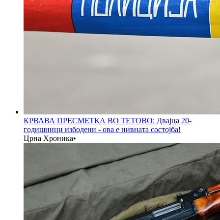
КРВАВА ПРЕСМЕТКА ВО ТЕТОВО: Двајца 20-
годишници избодени - ова е нивната состојба!
Црна Хроника
•