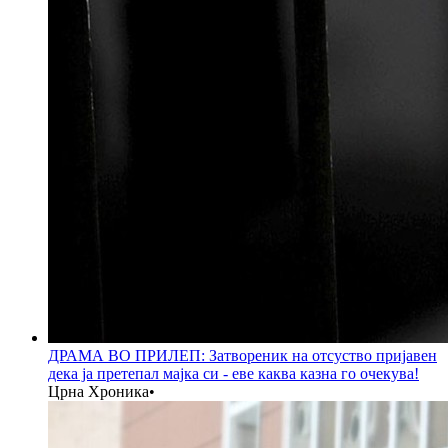
ДРАМА ВО ПРИЛЕП: Затвореник на отсуство пријавен
дека ја претепал мајка си - еве каква казна го очекува!
Црна Хроника
•