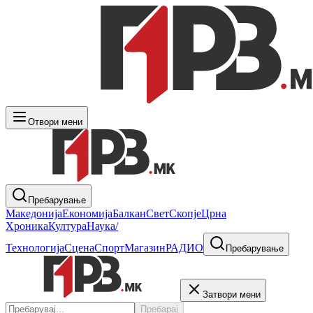
Отвори мени
Пребарување
Македонија
Економија
Балкан
Свет
Скопје
Црна
Хроника
Култура
Наука/
Технологија
Сцена
Спорт
Магазин
РАДИО
Пребарување
Затвори мени
Пребарај