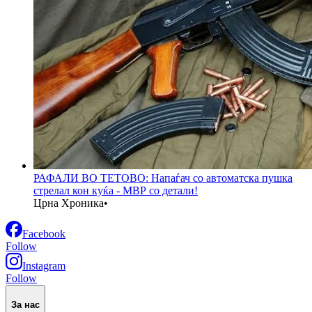
РАФАЛИ ВО ТЕТОВО: Напаѓач со автоматска пушка
стрелал кон куќа - МВР со детали!
Црна Хроника
•
Facebook
Follow
Instagram
Follow
За нас