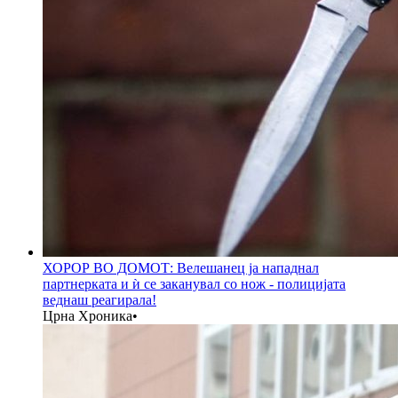
ХОРОР ВО ДОМОТ: Велешанец ја нападнал
партнерката и ѝ се заканувал со нож - полицијата
веднаш реагирала!
Црна Хроника
•