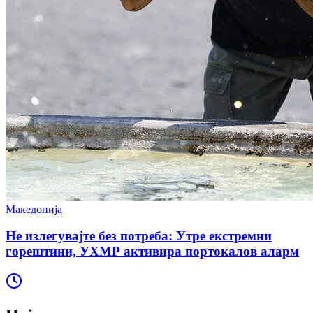
Македонија
Не излегувајте без потреба: Утре екстремни
горештини, УХМР активира портокалов аларм