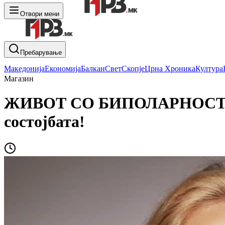
Отвори мени
Пребарување
Македонија
Економија
Балкан
Свет
Скопје
Црна Хроника
Култура
Магазин
ЖИВОТ СО БИПОЛАРНОСТ: Ови
состојбата!