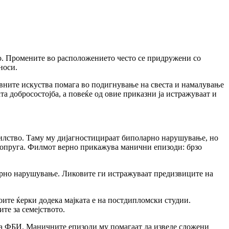
о. Промените во расположението често се придружени со
носи.
вните искуства помага во подигнување на свеста и намалување
та добросостојба, а повеќе од овие приказни ја истражуваат и
асилство. Таму му дијагностицираат биполарно нарушување, но
а сопруга. Филмот верно прикажува манични епизоди: брзо
ларно нарушување. Ликовите ги истражуваат предизвиците на
воите ќерки додека мајката е на постдипломски студии.
те за семејството.
за ФБИ. Маничните епизоди му помагаат да изведе сложени