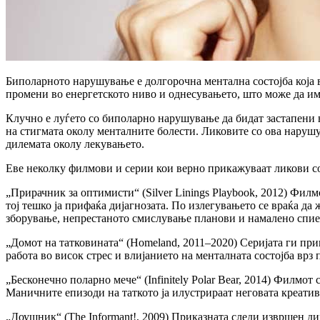
Биполарното нарушување е долгорочна ментална состојба која 
промени во енергетското ниво и однесувањето, што може да има
Клучно е луѓето со биполарно нарушување да бидат застапени 
на стигмата околу менталните болести. Ликовите со ова нарушув
дилемата околу лекувањето.
Еве неколку филмови и серии кои верно прикажуваат ликови 
„Прирачник за оптимисти“ (Silver Linings Playbook, 2012) Фил
тој тешко ја прифаќа дијагнозата. По излегувањето се враќа да
зборување, непрестаното смислување планови и намалено спи
„Домот на татковината“ (Homeland, 2011–2020) Серијата ги пр
работа во висок стрес и влијанието на менталната состојба вр
„Бесконечно поларно мече“ (Infinitely Polar Bear, 2014) Филмот
Маничните епизоди на таткото ја илустрираат неговата креатив
„Доушник“ (The Informant!, 2009) Приказната следи извршен д