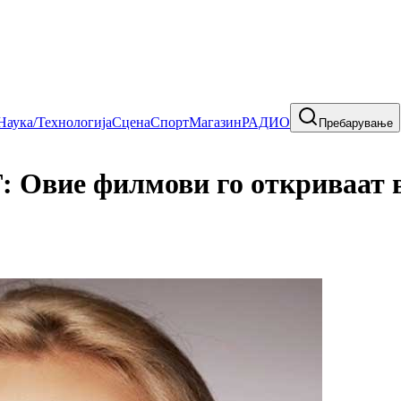
Наука/Технологија
Сцена
Спорт
Магазин
РАДИО
Пребарување
е филмови го откриваат ви