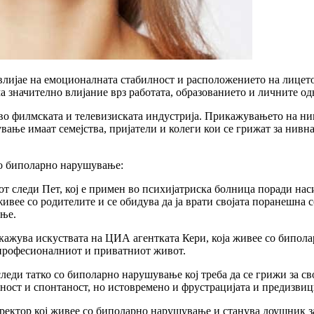
влијае на емоционалната стабилност и расположението на лицет
 значително влијание врз работата, образованието и личните од
во филмската и телевизиската индустрија. Прикажувањето на ни
ање имаат семејства, пријатели и колеги кои се грижат за нивна
со биполарно нарушување:
мот следи Пет, кој е примен во психијатриска болница поради н
 живее со родителите и се обидува да ја врати својата поранешн
ење.
икажува искуствата на ЦИА агентката Кери, која живее со бипо
з професионалниот и приватниот живот.
 следи татко со биполарно нарушување кој треба да се грижи за с
ност и спонтаност, но истовремено и фрустрацијата и предизвици
иректор кој живее со биполарно нарушување и станува доушник 