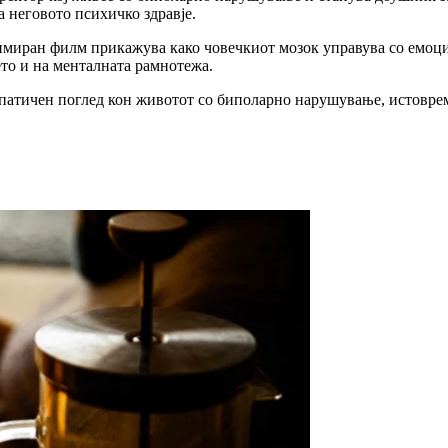
а неговото психичко здравје.
нимиран филм прикажува како човечкиот мозок управува со емоции
ето и на менталната рамнотежа.
патичен поглед кон животот со биполарно нарушување, истоврем