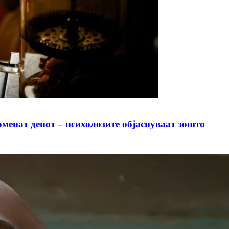
оменат денот – психолозите објаснуваат зошто