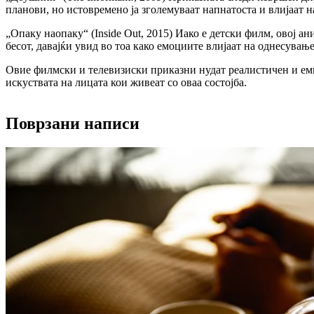
планови, но истовремено ја зголемуваат напнатоста и влијаат н
„Опаку наопаку“ (Inside Out, 2015) Иако е детски филм, овој а
бесот, давајќи увид во тоа како емоциите влијаат на однесувањ
Овие филмски и телевизиски приказни нудат реалистичен и ем
искуствата на лицата кои живеат со оваа состојба.
Поврзани написи