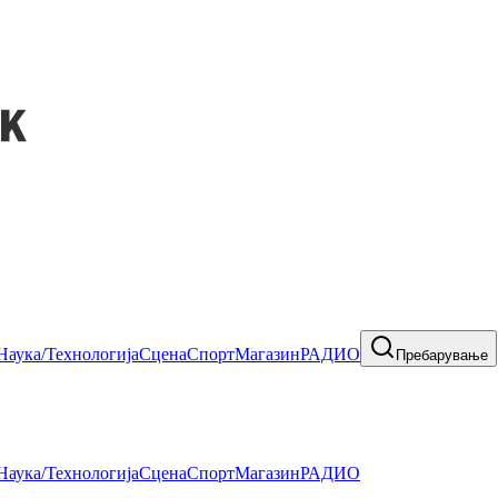
Наука/Технологија
Сцена
Спорт
Магазин
РАДИО
Пребарување
Наука/Технологија
Сцена
Спорт
Магазин
РАДИО