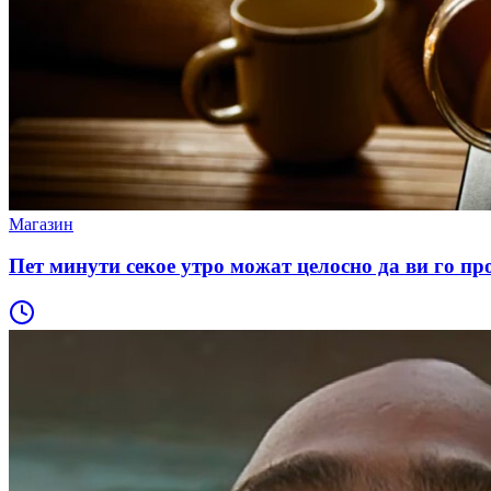
Магазин
Пет минути секое утро можат целосно да ви го пр