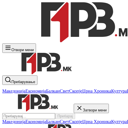
Отвори мени
Пребарување
Македонија
Економија
Балкан
Свет
Скопје
Црна Хроника
Култура
Затвори мени
Пребарај
Македонија
Економија
Балкан
Свет
Скопје
Црна Хроника
Култура