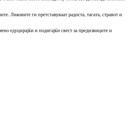
те. Ликовите ги претставуваат радоста, тагата, стравот и
ено едуцирајќи и подигајќи свест за предизвиците и