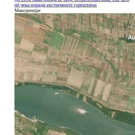
нè чека поради екстремните горештини
Македонија
•