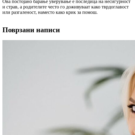
Ова постојано барање уверување е последица на несигурност
и страв, а родителите често го доживуваат како тврдоглавост
или разгаленост, наместо како крик за помош.
Поврзани написи