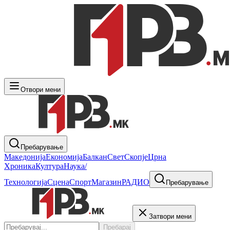
Отвори мени
Пребарување
Македонија
Економија
Балкан
Свет
Скопје
Црна
Хроника
Култура
Наука/
Технологија
Сцена
Спорт
Магазин
РАДИО
Пребарување
Затвори мени
Пребарај