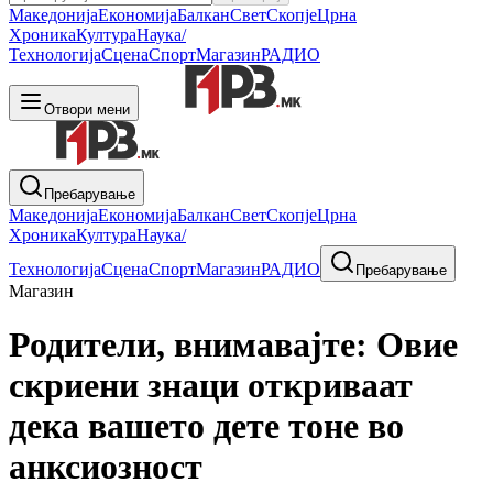
Македонија
Економија
Балкан
Свет
Скопје
Црна
Хроника
Култура
Наука/
Технологија
Сцена
Спорт
Магазин
РАДИО
Отвори мени
Пребарување
Македонија
Економија
Балкан
Свет
Скопје
Црна
Хроника
Култура
Наука/
Технологија
Сцена
Спорт
Магазин
РАДИО
Пребарување
Магазин
Родители, внимавајте: Овие
скриени знаци откриваат
дека вашето дете тоне во
анксиозност