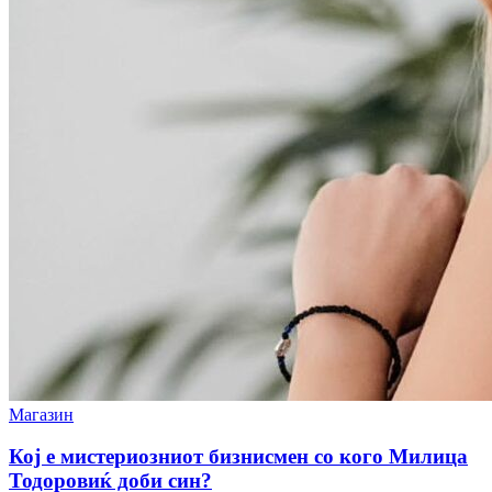
Магазин
Кој е мистериозниот бизнисмен со кого Милица
Тодоровиќ доби син?