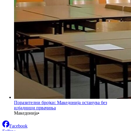
Поразителни бројки: Македонија останува без
илјадници првачиња
Македонија
•
Facebook