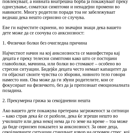
повлекуваат, а нивната внатрешна борба ја покажуваат преку
однесување, соматски симптоми и ненадејни промени во
навиките. Многу родители поради тоа не забележуваат
веднаш дека нешто сериозно се случува.
Еве ги најчестите скриени, но значајни знаци дека вашето
дете може да се соочува со анксиозност:
1. Физички болки без очигледна причина
Најчестиот начин на кој анксиозноста се манифестира кај
децата е преку телесни симптоми како што се постојани
главоболки, мачнина, или болки во стомакот – особено во
стресни ситуации. Бидејќи децата често немаат капацитет да
ги објаснат своите чувства со зборови, нивното тело говори
наместо нив. Ова може да ги збуни родителите, кои се
фокусираат на физичкото, без да ја препознаат емоционалната
позадина.
2. Прекумерна грижа за секојдневни нешта
Ако вашето дете покажува претерана загриженост за ситници
– како страв дека ќе се разболи, дека ќе згреши нешто во
училиште или дека некој нема да го земе на време – тоа може
да биде сериозен показател за анксиозност. За овие деца,
секојдневните ситуации стануваат извор на огромен стрес, кој