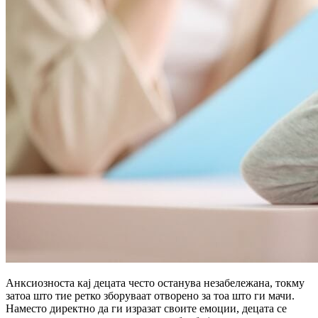
Анксиозноста кај децата често останува незабележана, токму
затоа што тие ретко зборуваат отворено за тоа што ги мачи.
Наместо директно да ги изразат своите емоции, децата се