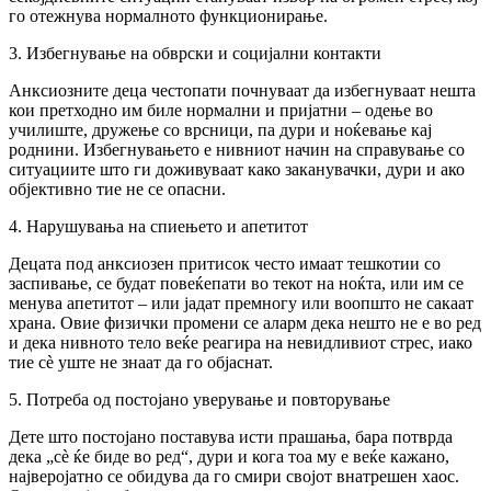
го отежнува нормалното функционирање.
3. Избегнување на обврски и социјални контакти
Анксиозните деца честопати почнуваат да избегнуваат нешта
кои претходно им биле нормални и пријатни – одење во
училиште, дружење со врсници, па дури и ноќевање кај
роднини. Избегнувањето е нивниот начин на справување со
ситуациите што ги доживуваат како заканувачки, дури и ако
објективно тие не се опасни.
4. Нарушувања на спиењето и апетитот
Децата под анксиозен притисок често имаат тешкотии со
заспивање, се будат повеќепати во текот на ноќта, или им се
менува апетитот – или јадат премногу или воопшто не сакаат
храна. Овие физички промени се аларм дека нешто не е во ред
и дека нивното тело веќе реагира на невидливиот стрес, иако
тие сè уште не знаат да го објаснат.
5. Потреба од постојано уверување и повторување
Дете што постојано поставува исти прашања, бара потврда
дека „сè ќе биде во ред“, дури и кога тоа му е веќе кажано,
најверојатно се обидува да го смири својот внатрешен хаос.