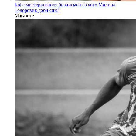
Кој е мистериозниот бизнисмен со кого Милица
Тодоровиќ доби син?
Магазин
•