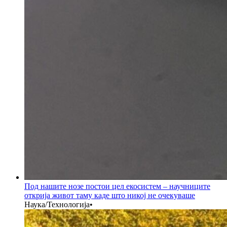
Под нашите нозе постои цел екосистем – научниците
открија живот таму каде што никој не очекуваше
Наука/Технологија
•