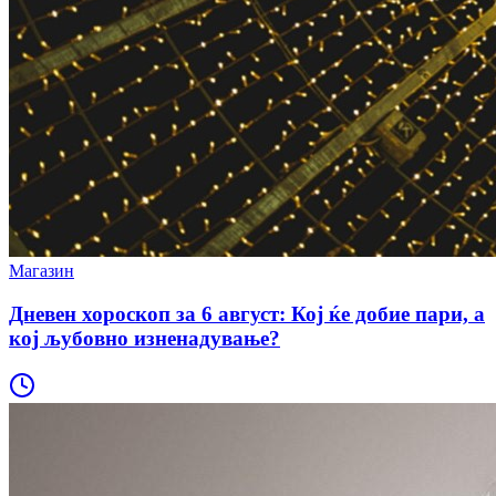
Магазин
Дневен хороскоп за 6 август: Кој ќе добие пари, а
кој љубовно изненадување?