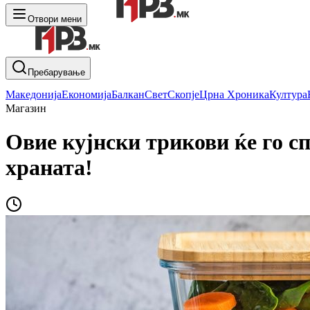
Отвори мени
Пребарување
Македонија
Економија
Балкан
Свет
Скопје
Црна Хроника
Култура
Магазин
Овие кујнски трикови ќе го сп
храната!