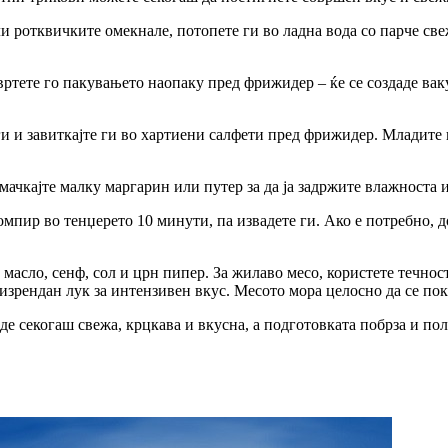
и ротквичките омекнале, потопете ги во ладна вода со парче св
тете го пакувањето наопаку пред фрижидер – ќе се создаде ваку
и и завиткајте ги во хартиени салфети пред фрижидер. Младите 
ачкајте малку маргарин или путер за да ја задржите влажноста 
мпир во тенџерето 10 минути, па извадете ги. Ако е потребно, д
асло, сенф, сол и црн пипер. За жилаво месо, користете течност
и изрендан лук за интензивен вкус. Месото мора целосно да се по
е секогаш свежа, крцкава и вкусна, а подготовката побрза и пол