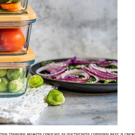
тни трикови можете секогаш да постигнете совршен вкус и свежи