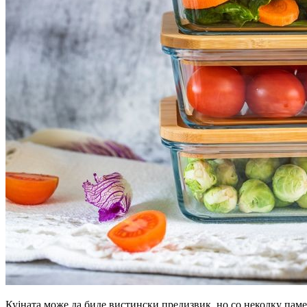
Кујната може да биде вистински предизвик, но со неколку паме