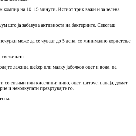
еж компир на 10–15 минути. Истиот трик важи и за зелена
ум што ја забавува активноста на бактериите. Секогаш
печурки може да се чуваат до 5 дена, со минимално користење
и свежината.
одајте лажица шеќер или малку јаболков оцет и вода, па
и со ензими или киселини: пиво, оцет, цитрус, папаја, домат
крие и неколкупати превртувајте го.
есна.