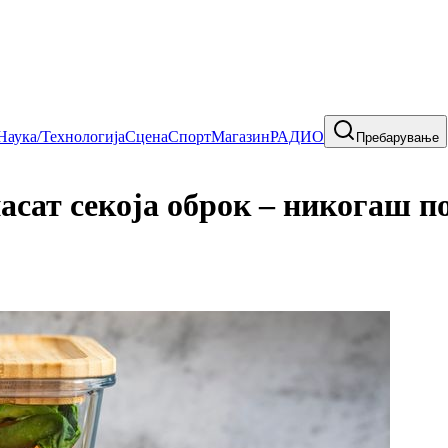
Наука/Технологија
Сцена
Спорт
Магазин
РАДИО
Пребарување
асат секоја оброк – никогаш по