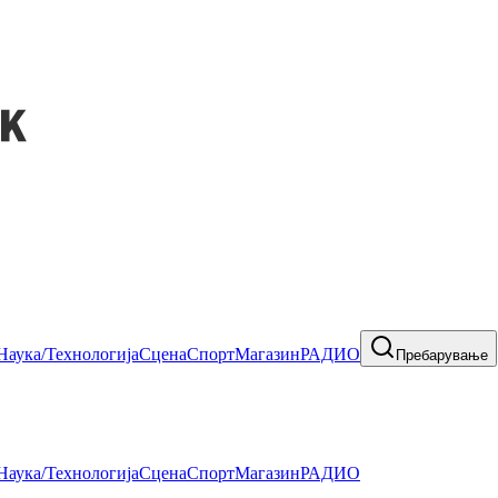
Наука/Технологија
Сцена
Спорт
Магазин
РАДИО
Пребарување
Наука/Технологија
Сцена
Спорт
Магазин
РАДИО