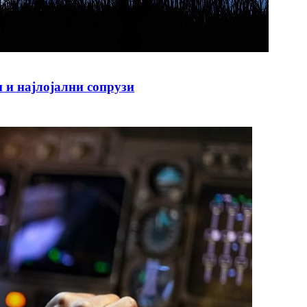
 и најлојални сопрузи