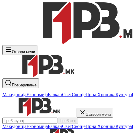
Отвори мени
Пребарување
Македонија
Економија
Балкан
Свет
Скопје
Црна Хроника
Култура
Затвори мени
Пребарај
Македонија
Економија
Балкан
Свет
Скопје
Црна Хроника
Култура