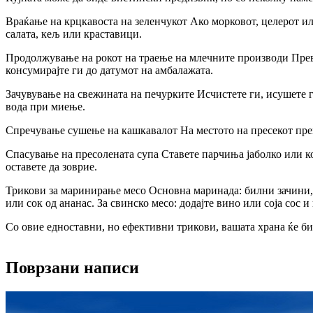
Враќање на крцкавоста на зеленчукот Ако морковот, целерот ил
салата, кељ или краставици.
Продолжување на рокот на траење на млечните производи Превр
консумирајте ги до датумот на амбалажата.
Зачувување на свежината на печурките Исчистете ги, исушете г
вода при миење.
Спречување сушење на кашкавалот На местото на пресекот прем
Спасување на пресолената супа Ставете парчиња јаболко или ко
оставете да зоврие.
Трикови за маринирање месо Основна маринада: билни зачини, м
или сок од ананас. За свинско месо: додајте вино или соја сос 
Со овие едноставни, но ефективни трикови, вашата храна ќе бид
Поврзани написи