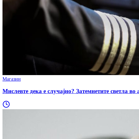
Магазин
Мислевте дека е случајно? Затемнетите светла во