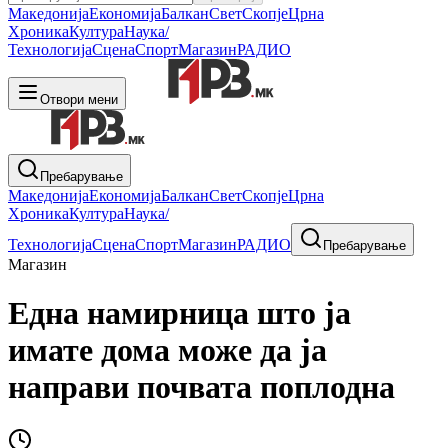
Македонија
Економија
Балкан
Свет
Скопје
Црна
Хроника
Култура
Наука/
Технологија
Сцена
Спорт
Магазин
РАДИО
Отвори мени
Пребарување
Македонија
Економија
Балкан
Свет
Скопје
Црна
Хроника
Култура
Наука/
Технологија
Сцена
Спорт
Магазин
РАДИО
Пребарување
Магазин
Една намирница што ја
имате дома може да ја
направи почвата поплодна