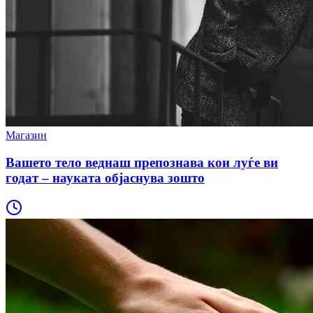
Магазин
Вашето тело веднаш препознава кои луѓе ви
годат – науката објаснува зошто