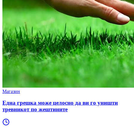
Магазин
Една грешка може целосно да ви го уништи
тревникот по жештините