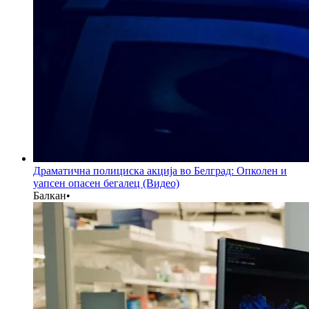
Драматична полициска акција во Белград: Опколен и
уапсен опасен бегалец (Видео)
Балкан
•