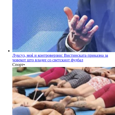
Луксуз, моќ и контроверзии: Вистинската приказна за
човекот што владее со светскиот фудбал
Спорт
•