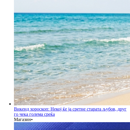
Викенд хороскоп: Некој ќе ја сретне старата љубов, друг
го чека голема среќа
Магазин
•