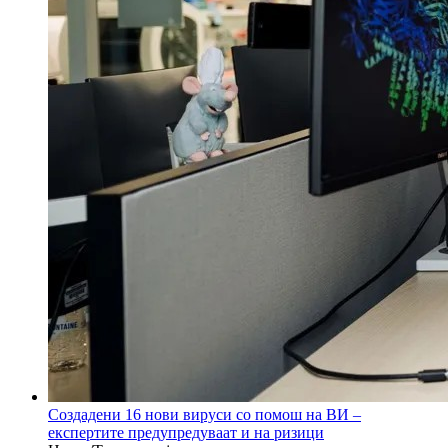
Создадени 16 нови вируси со помош на ВИ –
експертите предупредуваат и на ризици