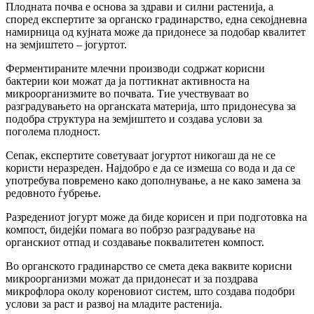
Плодната почва е основа за здрави и силни растенија, а
според експертите за органско градинарство, една секојдневна
намирница од кујната може да придонесе за подобар квалитет
на земјиштето – јогуртот.
Ферментираните млечни производи содржат корисни
бактерии кои можат да ја поттикнат активноста на
микроорганизмите во почвата. Тие учествуваат во
разградувањето на органската материја, што придонесува за
подобра структура на земјиштето и создава услови за
поголема плодност.
Сепак, експертите советуваат јогуртот никогаш да не се
користи неразреден. Најдобро е да се измеша со вода и да се
употребува повремено како дополнување, а не како замена за
редовното ѓубрење.
Разредениот јогурт може да биде корисен и при подготовка на
компост, бидејќи помага во побрзо разградување на
органскиот отпад и создавање поквалитетен компост.
Во органското градинарство се смета дека ваквите корисни
микроорганизми можат да придонесат и за поздрава
микрофлора околу кореновиот систем, што создава подобри
услови за раст и развој на младите растенија.