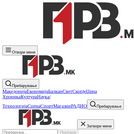
Отвори мени
Пребарување
Македонија
Економија
Балкан
Свет
Скопје
Црна
Хроника
Култура
Наука/
Технологија
Сцена
Спорт
Магазин
РАДИО
Пребарување
Затвори мени
Пребарај