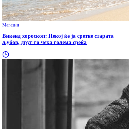
Магазин
Викенд хороскоп: Некој ќе ја сретне старата
љубов, друг го чека голема среќа