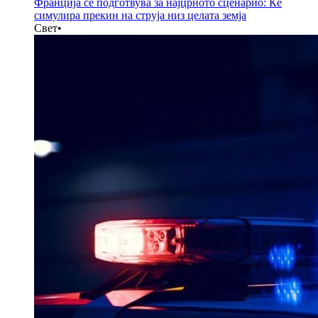
Франција се подготвува за најцрното сценарио: Ќе
симулира прекин на струја низ целата земја
Свет
•