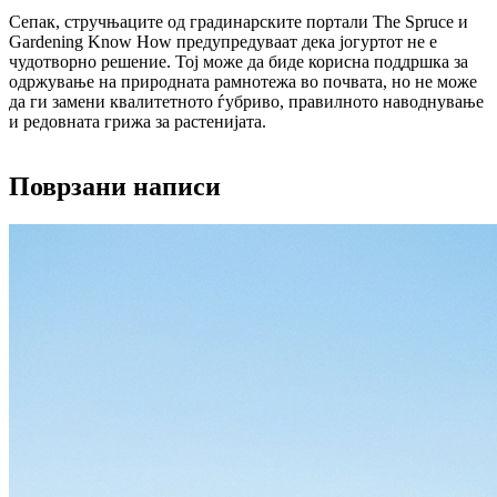
Сепак, стручњаците од градинарските портали The Spruce и
Gardening Know How предупредуваат дека јогуртот не е
чудотворно решение. Тој може да биде корисна поддршка за
одржување на природната рамнотежа во почвата, но не може
да ги замени квалитетното ѓубриво, правилното наводнување
и редовната грижа за растенијата.
Поврзани написи