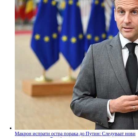
Макрон испрати остра порака до Путин: Следуваат нови