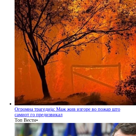
Огромна трагедија: Маж жив изгоре во пожар што
самиот го предизвикал
Топ Вести
•