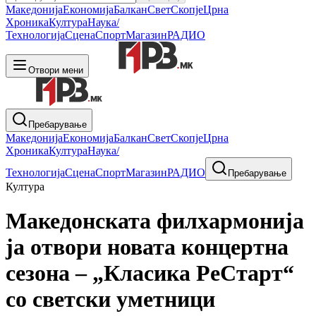
Македонија
Економија
Балкан
Свет
Скопје
Црна
Хроника
Култура
Наука/
Технологија
Сцена
Спорт
Магазин
РАДИО
Отвори мени
Пребарување
Македонија
Економија
Балкан
Свет
Скопје
Црна
Хроника
Култура
Наука/
Технологија
Сцена
Спорт
Магазин
РАДИО
Пребарување
Култура
Македонската филхармонија
ја отвори новата концертна
сезона – „Класика РеСтарт“
со светски уметници