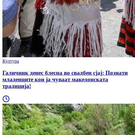
Култура
Галичник денес блесна во свадбен сјај: Познати
младенците кои ја чуваат македонската
традиција!