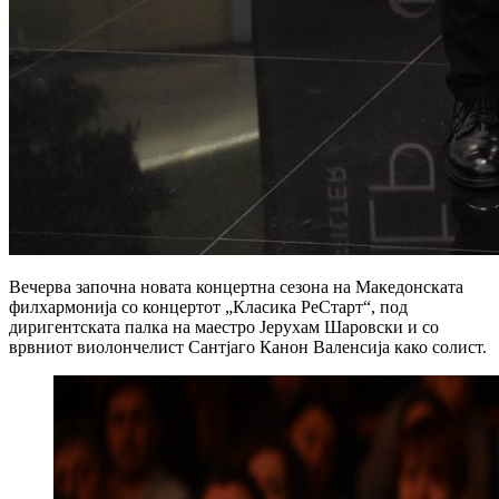
Вечерва започна новата концертна сезона на Македонската
филхармонија со концертот „Класика РеСтарт“, под
диригентската палка на маестро Јерухам Шаровски и со
врвниот виолончелист Сантјаго Канон Валенсија како солист.