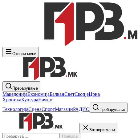
Отвори мени
Пребарување
Македонија
Економија
Балкан
Свет
Скопје
Црна
Хроника
Култура
Наука/
Технологија
Сцена
Спорт
Магазин
РАДИО
Пребарување
Затвори мени
Пребарај