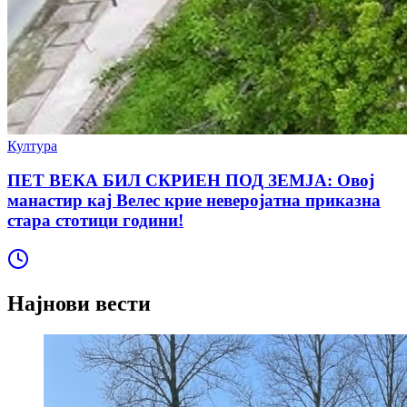
Култура
ПЕТ ВЕКА БИЛ СКРИЕН ПОД ЗЕМЈА: Овој
манастир кај Велес крие неверојатна приказна
стара стотици години!
Најнови вести