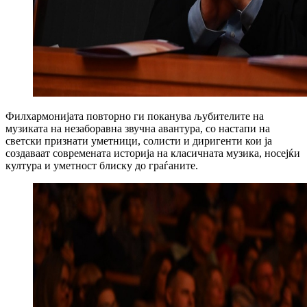
Филхармонијата повторно ги поканува љубителите на
музиката на незаборавна звучна авантура, со настапи на
светски признати уметници, солисти и диригенти кои ја
создаваат современата историја на класичната музика, носејќи
култура и уметност блиску до граѓаните.