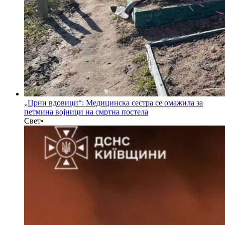
„Црни вдовици“: Медицинска сестра се омажила за
петмина војници на смртна постела
Свет
•