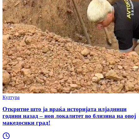
Култура
Откритие што ја враќа историјата илјадници
години назад – нов локалитет во близина на овој
македоснки град!