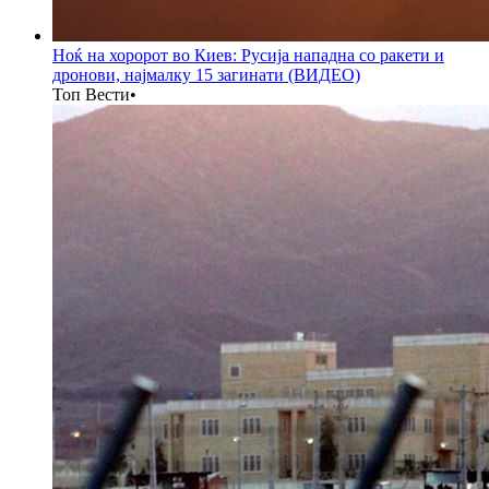
Ноќ на хоророт во Киев: Русија нападна со ракети и
дронови, најмалку 15 загинати (ВИДЕО)
Топ Вести
•