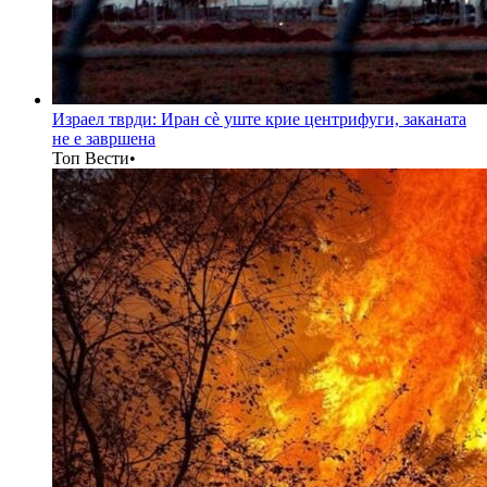
Израел тврди: Иран сè уште крие центрифуги, заканата
не е завршена
Топ Вести
•