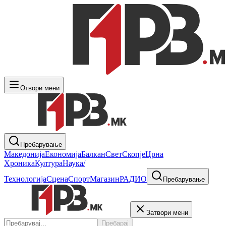
Отвори мени
Пребарување
Македонија
Економија
Балкан
Свет
Скопје
Црна
Хроника
Култура
Наука/
Технологија
Сцена
Спорт
Магазин
РАДИО
Пребарување
Затвори мени
Пребарај