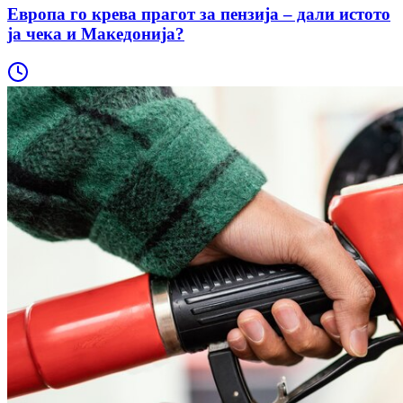
Европа го крева прагот за пензија – дали истото
ја чека и Македонија?