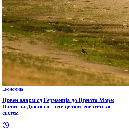
Економија
Црвен аларм од Германија до Црното Море:
Падот на Дунав го тресе целиот енергетски
систем