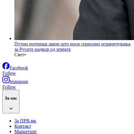
Путин потпиша закон што носи сериозни ограничувања
за Русите надвор од земјата
Свет
•
Facebook
Follow
Instagram
Follow
За нас
За ПРВ.мк
Контакт
Маркетинг