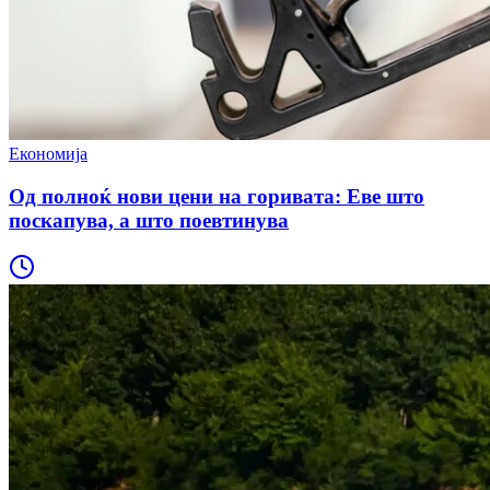
Економија
Од полноќ нови цени на горивата: Еве што
поскапува, а што поевтинува