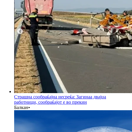
Страшна сообраќајна несреќа: Загинаа двајца
работници, сообраќајот е во прекин
Балкан
•