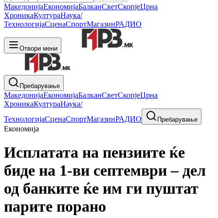
Македонија
Економија
Балкан
Свет
Скопје
Црна
Хроника
Култура
Наука/
Технологија
Сцена
Спорт
Магазин
РАДИО
Отвори мени
Пребарување
Македонија
Економија
Балкан
Свет
Скопје
Црна
Хроника
Култура
Наука/
Технологија
Сцена
Спорт
Магазин
РАДИО
Пребарување
Економија
Исплатата на пензиите ќе
биде на 1-ви септември – дел
од банките ќе им ги пуштат
парите порано