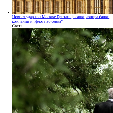
Новиот удар кон Москва: Британија санкционира банки,
компании и „флота во сенка“
Свет
•