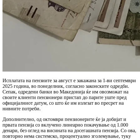
Исплатата на пензиите за август е закажана за 1-ви септември
2025 година, во понеделник, согласно законските одредби.
Сепак, одредени банки во Македонија ќе им овозможат на
своите клиенти пензионери пристап до парите уште пред
официјалниот датум, со што ќе им излезат во пресрет на
нивните потреби.
Дополнително, од октомври пензионерите ќе ја добијат и
првата пензија со вклучено линеарно покачување од 1.000
денари, без оглед на висината на досегашната пензија. Со ова,
повторно нема системско, процентуално зголемување, туку