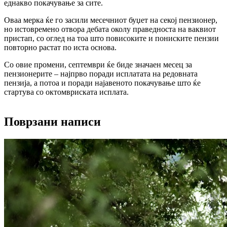
еднакво покачување за сите.
Оваа мерка ќе го засили месечниот буџет на секој пензионер,
но истовремено отвора дебата околу праведноста на ваквиот
пристап, со оглед на тоа што повисоките и пониските пензии
повторно растат по иста основа.
Со овие промени, септември ќе биде значаен месец за
пензионерите – најпрво поради исплатата на редовната
пензија, а потоа и поради најавеното покачување што ќе
стартува со октомвриската исплата.
Поврзани написи