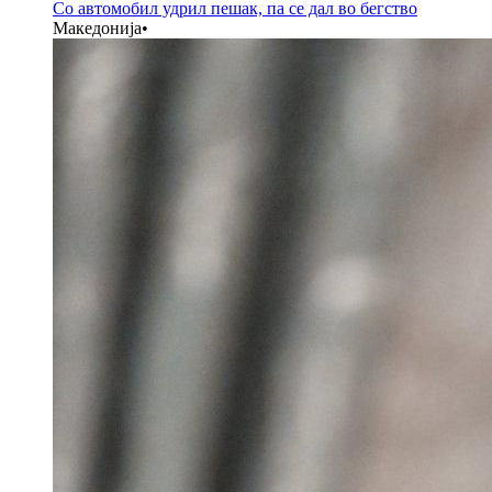
Со автомобил удрил пешак, па се дал во бегство
Македонија
•