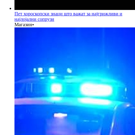
Пет хороскопски знаци што важат за најгрижливи и
најлојални сопрузи
Магазин
•