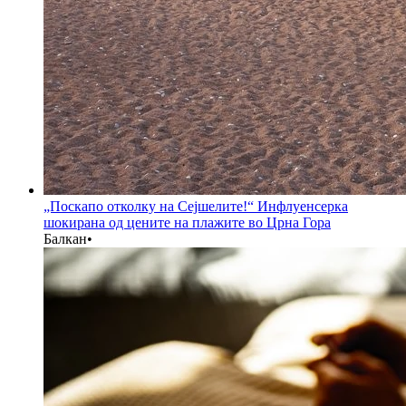
„Поскапо отколку на Сејшелите!“ Инфлуенсерка
шокирана од цените на плажите во Црна Гора
Балкан
•