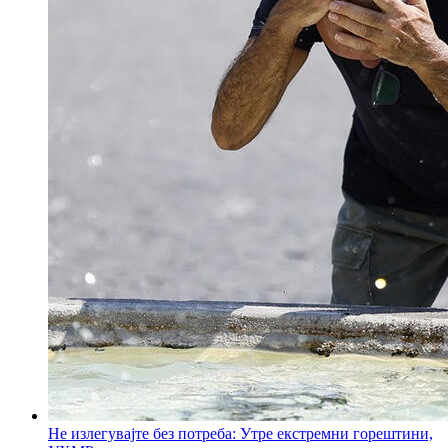
Не излегувајте без потреба: Утре екстремни горештини,