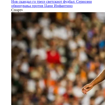
Нов скандал го тресе светскиот фудбал: Сериозни
обвинувања против Џани Инфантино
Спорт
•