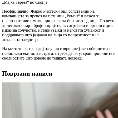
„Мајка Тереза“ во Скопје.
Неофицијално, Жарко Ристески бил сопственик на
компанијата за превоз на патници „Роман“ и важел за
препознатливо име во прилепската бизнис-заедница. По веста
за неговата смрт, бројни пријатели, сограѓани и организации
изразија сочувство, истакнувајќи ја неговата хуманост и
поддршката што ја давал на лица со попреченост и на
локалната заедница.
На местото на трагедијата увид извршиле јавен обвинител и
полициски екипи, а истрагата треба да ги утврди причините и
околностите што довеле до тешката несреќа.
Поврзани написи