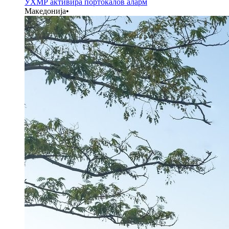
УХМР активира портокалов аларм
Македонија
•