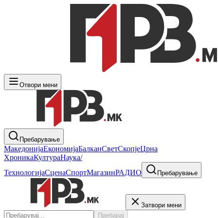
Отвори мени
Пребарување
Македонија
Економија
Балкан
Свет
Скопје
Црна
Хроника
Култура
Наука/
Технологија
Сцена
Спорт
Магазин
РАДИО
Пребарување
Затвори мени
Пребарај