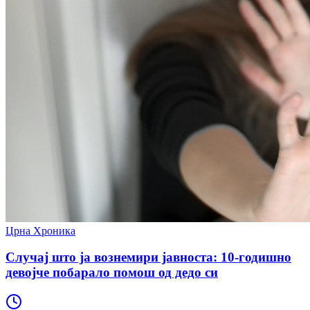
Црна Хроника
Случај што ја вознемири јавноста: 10-годишно
девојче побарало помош од дедо си