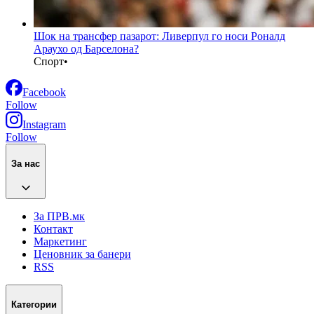
Шок на трансфер пазарот: Ливерпул го носи Роналд
Араухо од Барселона?
Спорт
•
Facebook
Follow
Instagram
Follow
За нас
За ПРВ.мк
Контакт
Маркетинг
Ценовник за банери
RSS
Категории