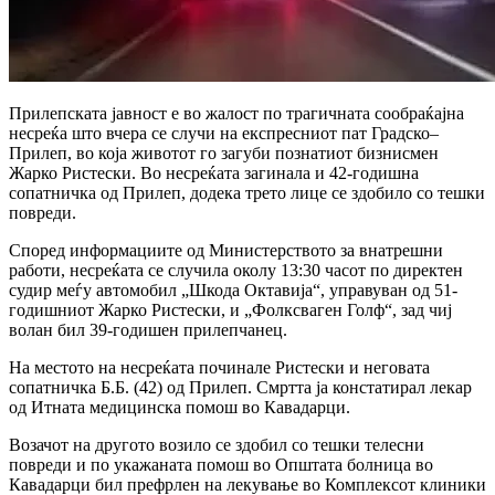
Прилепската јавност е во жалост по трагичната сообраќајна
несреќа што вчера се случи на експресниот пат Градско–
Прилеп, во која животот го загуби познатиот бизнисмен
Жарко Ристески. Во несреќата загинала и 42-годишна
сопатничка од Прилеп, додека трето лице се здобило со тешки
повреди.
Според информациите од Министерството за внатрешни
работи, несреќата се случила околу 13:30 часот по директен
судир меѓу автомобил „Шкода Октавија“, управуван од 51-
годишниот Жарко Ристески, и „Фолксваген Голф“, зад чиј
волан бил 39-годишен прилепчанец.
На местото на несреќата починале Ристески и неговата
сопатничка Б.Б. (42) од Прилеп. Смртта ја констатирал лекар
од Итната медицинска помош во Кавадарци.
Возачот на другото возило се здобил со тешки телесни
повреди и по укажаната помош во Општата болница во
Кавадарци бил префрлен на лекување во Комплексот клиники