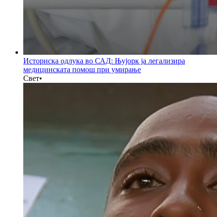
Историска одлука во САД: Њујорк ја легализира
медицинската помош при умирање
Свет
•