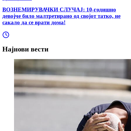
ВОЗНЕМИРУВАЧКИ СЛУЧАЈ: 10-годишно
девојче било малтретирано од својот татко, не
сакало да се врати дома!
Најнови вести