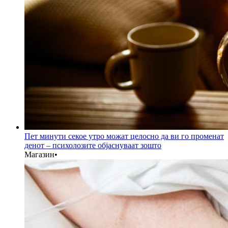
Пет минути секое утро можат целосно да ви го променат
денот – психолозите објаснуваат зошто
Магазин
•