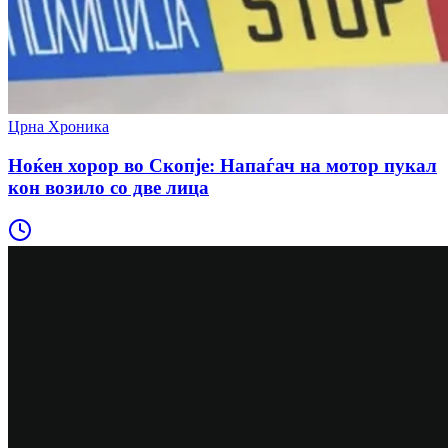
Црна Хроника
Ноќен хорор во Скопје: Напаѓач на мотор пукал
кон возило со две лица