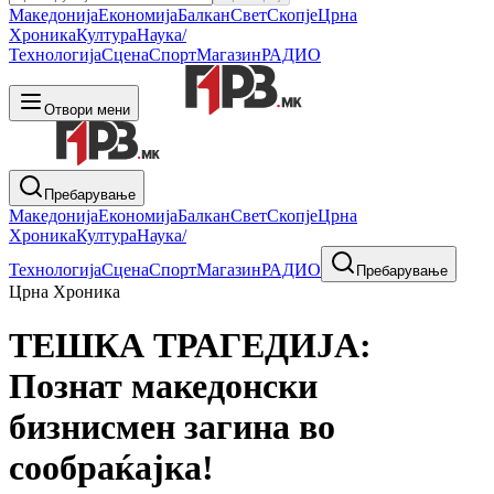
Македонија
Економија
Балкан
Свет
Скопје
Црна
Хроника
Култура
Наука/
Технологија
Сцена
Спорт
Магазин
РАДИО
Отвори мени
Пребарување
Македонија
Економија
Балкан
Свет
Скопје
Црна
Хроника
Култура
Наука/
Технологија
Сцена
Спорт
Магазин
РАДИО
Пребарување
Црна Хроника
ТЕШКА ТРАГЕДИЈА:
Познат македонски
бизнисмен загина во
сообраќајка!