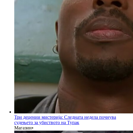
Три децении мистерија: Следната недела почнува
судењето за убиството на Тупак
Магазин
•