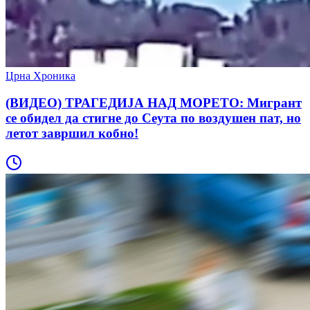
Црна Хроника
(ВИДЕО) ТРАГЕДИЈА НАД МОРЕТО: Мигрант
се обидел да стигне до Сеута по воздушен пат, но
летот завршил кобно!