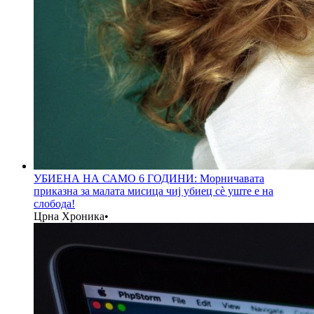
УБИЕНА НА САМО 6 ГОДИНИ: Морничавата
приказна за малата мисица чиј убиец сè уште е на
слобода!
Црна Хроника
•