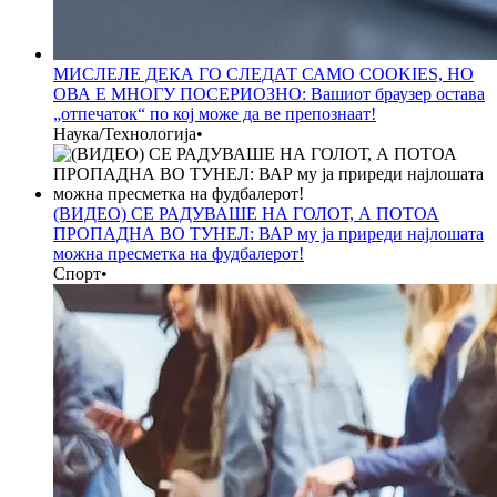
МИСЛЕЛЕ ДЕКА ГО СЛЕДАТ САМО COOKIES, НО
ОВА Е МНОГУ ПОСЕРИОЗНО: Вашиот браузер остава
„отпечаток“ по кој може да ве препознаат!
Наука/Технологија
•
(ВИДЕО) СЕ РАДУВАШЕ НА ГОЛОТ, А ПОТОА
ПРОПАДНА ВО ТУНЕЛ: ВАР му ја приреди најлошата
можна пресметка на фудбалерот!
Спорт
•