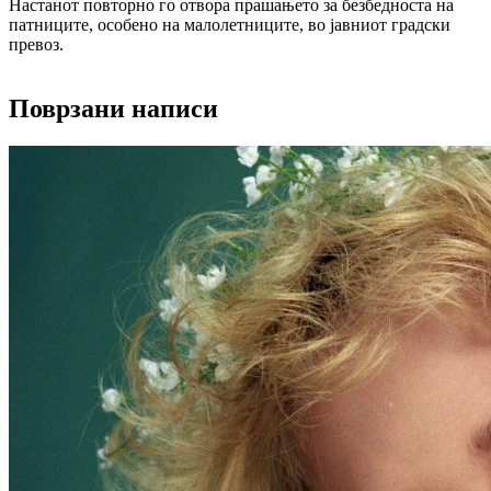
Настанот повторно го отвора прашањето за безбедноста на
патниците, особено на малолетниците, во јавниот градски
превоз.
Поврзани написи