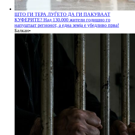
ШТО ГИ ТЕРА ЛУЃЕТО ДА ГИ ПАКУВААТ
КУФЕРИТЕ? Над 130.000 жители годишно го
напуштаат регионот, а една земја е убедливо прва!
Балкан
•