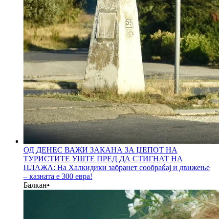
ОД ДЕНЕС ВАЖИ ЗАКАНА ЗА ЏЕПОТ НА
ТУРИСТИТЕ УШТЕ ПРЕД ДА СТИГНАТ НА
ПЛАЖА: На Халкидики забранет сообраќај и движење
– казната е 300 евра!
Балкан
•