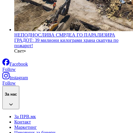
НЕПОДНОСЛИВА СМРДЕА ГО ПАРАЛИЗИРА
ГРАДОТ: 39 милиони килограми храна скапува по
пожарот!
Свет
•
Facebook
Follow
Instagram
Follow
За нас
За ПРВ.мк
Контакт
Маркетинг
Ценовник за банери