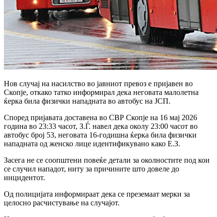
Нов случај на насилство во јавниот превоз е пријавен во
Скопје, откако татко информирал дека неговата малолетна
ќерка била физички нападната во автобус на ЈСП.
Според пријавата доставена во СВР Скопје на 16 мај 2026
година во 23:33 часот, З.Ѓ. навел дека околу 23:00 часот во
автобус број 53, неговата 16-годишна ќерка била физички
нападната од женско лице идентификувано како Е.З.
Засега не се соопштени повеќе детали за околностите под кои
се случил нападот, ниту за причините што довеле до
инцидентот.
Од полицијата информираат дека се преземаат мерки за
целосно расчистување на случајот.