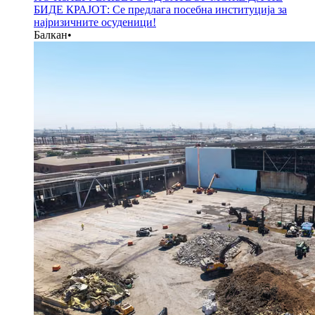
БИДЕ КРАЈОТ: Се предлага посебна институција за
најризичните осуденици!
Балкан
•