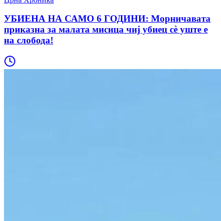
УБИЕНА НА САМО 6 ГОДИНИ: Морничавата
приказна за малата мисица чиј убиец сè уште е
на слобода!