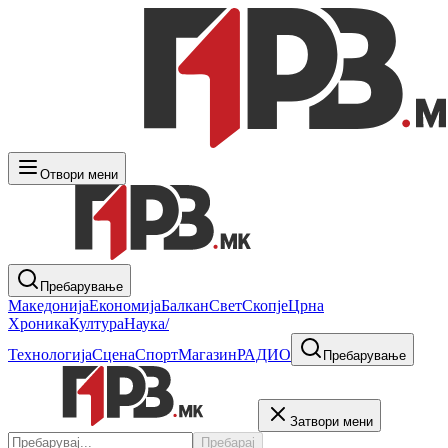
Отвори мени
Пребарување
Македонија
Економија
Балкан
Свет
Скопје
Црна
Хроника
Култура
Наука/
Технологија
Сцена
Спорт
Магазин
РАДИО
Пребарување
Затвори мени
Пребарај