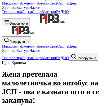
Македонија
Економија
Балкан
Свет
Скопје
Црна
Хроника
Култура
Наука/
Технологија
Сцена
Спорт
Магазин
РАДИО
Отвори мени
Пребарување
Македонија
Економија
Балкан
Свет
Скопје
Црна
Хроника
Култура
Наука/
Технологија
Сцена
Спорт
Магазин
РАДИО
Пребарување
Црна Хроника
Жена претепала
малолетничка во автобус на
ЈСП - ова е казната што и се
заканува!