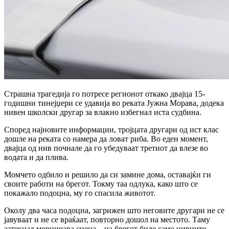
Страшна трагедија го потресе регионот откако двајца 15-
годишни тинејџери се удавија во реката Јужна Морава, додека
нивен школски другар за влакно избегнал иста судбина.
Според најновите информации, тројцата другари од ист клас
дошле на реката со намера да ловат риба. Во еден момент,
двајца од нив почнале да го убедуваат третиот да влезе во
водата и да плива.
Момчето одбило и решило да си замине дома, оставајќи ги
своите работи на брегот. Токму таа одлука, како што се
покажало подоцна, му го спасила животот.
Околу два часа подоцна, загрижен што неговите другари не се
јавуваат и не се враќаат, повторно дошол на местото. Таму
затекнал морничава сцена – на брегот биле само нивните