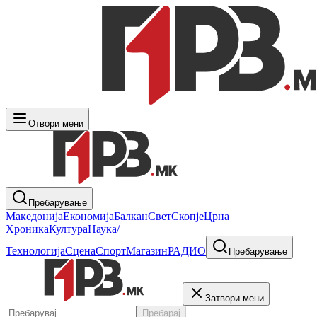
Отвори мени
Пребарување
Македонија
Економија
Балкан
Свет
Скопје
Црна
Хроника
Култура
Наука/
Технологија
Сцена
Спорт
Магазин
РАДИО
Пребарување
Затвори мени
Пребарај