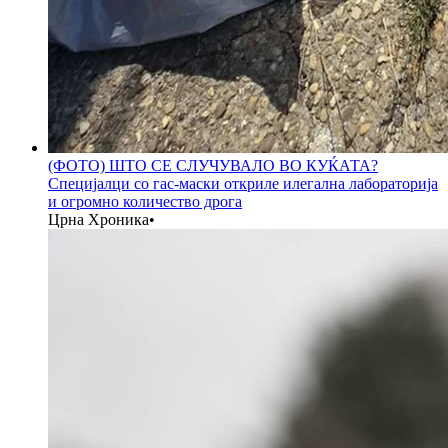
(ФОТО) ШТО СЕ СЛУЧУВАЛО ВО КУЌАТА?
Специјалци со гас-маски откриле илегална лабораторија
и огромно количество дрога
Црна Хроника
•