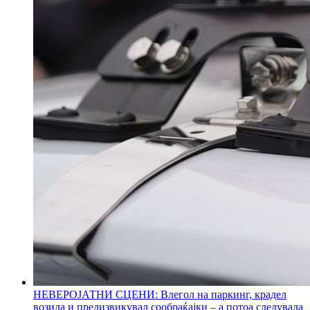
НЕВЕРОЈАТНИ СЦЕНИ: Влегол на паркинг, крадел
возила и предизвикувал сообраќајки – а потоа следувала