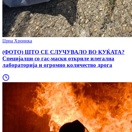
Црна Хроника
(ФОТО) ШТО СЕ СЛУЧУВАЛО ВО КУЌАТА?
Специјалци со гас-маски откриле илегална
лабораторија и огромно количество дрога