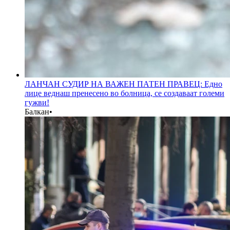
ЛАНЧАН СУДИР НА ВАЖЕН ПАТЕН ПРАВЕЦ: Едно
лице веднаш пренесено во болница, се создаваат големи
гужви!
Балкан
•