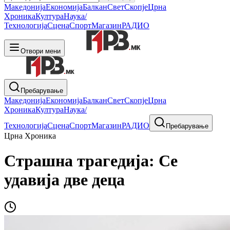
Македонија
Економија
Балкан
Свет
Скопје
Црна
Хроника
Култура
Наука/
Технологија
Сцена
Спорт
Магазин
РАДИО
Отвори мени
Пребарување
Македонија
Економија
Балкан
Свет
Скопје
Црна
Хроника
Култура
Наука/
Технологија
Сцена
Спорт
Магазин
РАДИО
Пребарување
Црна Хроника
Страшна трагедија: Се
удавија две деца