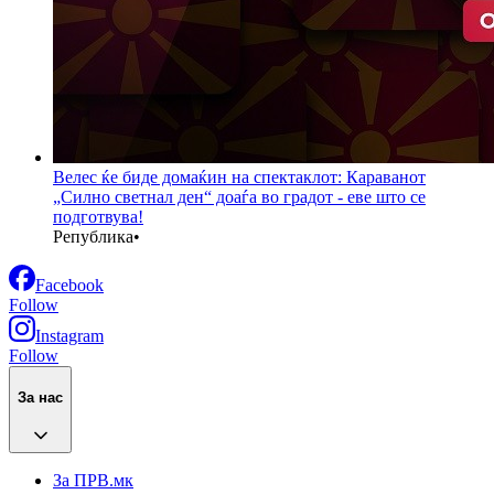
Велес ќе биде домаќин на спектаклот: Караванот
„Силно светнал ден“ доаѓа во градот - еве што се
подготвува!
Република
•
Facebook
Follow
Instagram
Follow
За нас
За ПРВ.мк