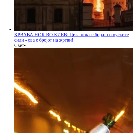
КРВАВА НОЌ ВО КИЕВ: Цела ноќ се борат со руските
сили - ова е бројот на жртви!
Свет
•