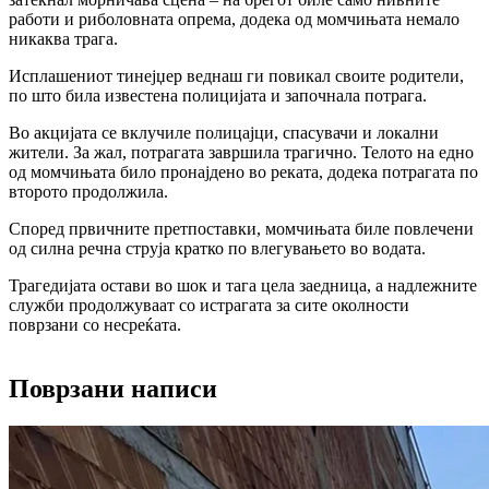
работи и риболовната опрема, додека од момчињата немало
никаква трага.
Исплашениот тинејџер веднаш ги повикал своите родители,
по што била известена полицијата и започнала потрага.
Во акцијата се вклучиле полицајци, спасувачи и локални
жители. За жал, потрагата завршила трагично. Телото на едно
од момчињата било пронајдено во реката, додека потрагата по
второто продолжила.
Според првичните претпоставки, момчињата биле повлечени
од силна речна струја кратко по влегувањето во водата.
Трагедијата остави во шок и тага цела заедница, а надлежните
служби продолжуваат со истрагата за сите околности
поврзани со несреќата.
Поврзани написи