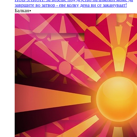
завршите во затвор - еве колку дена ви се закануваат!
Балкан
•