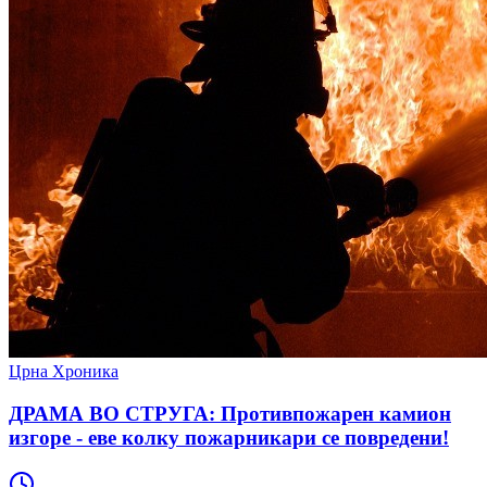
Црна Хроника
ДРАМА ВО СТРУГА: Противпожарен камион
изгоре - еве колку пожарникари се повредени!