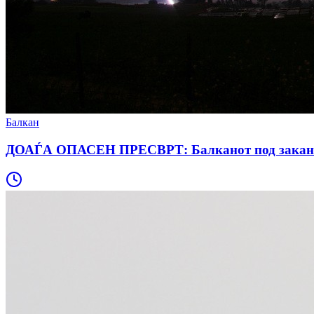
Балкан
ДОАЃА ОПАСЕН ПРЕСВРТ: Балканот под закана од