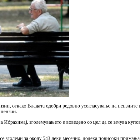
зии, откако Владата одобри редовно усогласување на пензиите в
 пензии.
а Ибрахимај, зголемувањето е воведено со цел да се зачува куп
е се зголеми за околу 543 леки месечно, додека повисоки примањ