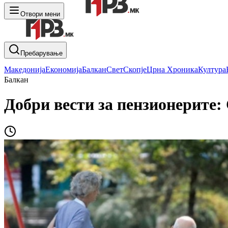
Отвори мени
Пребарување
Македонија
Економија
Балкан
Свет
Скопје
Црна Хроника
Култура
Балкан
Добри вести за пензионерите: