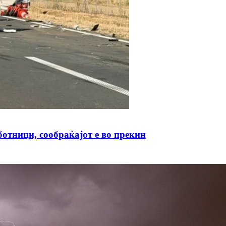
отници, сообраќајот е во прекин