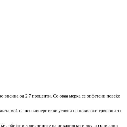
о висина од 2,7 проценти. Со оваа мерка се опфатени повеќе
овната моќ на пензионерите во услови на повисоки трошоци за
а ќе добијат и корисниците на инвалидски и други социјални