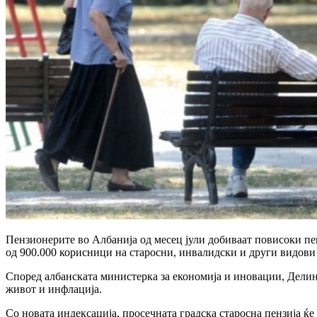
Пензионерите во Албанија од месец јули добиваат повисоки пен
од 900.000 корисници на старосни, инвалидски и други видови
Според албанската министерка за економија и иновации, Делин
живот и инфлација.
Со новата индексација, просечната градска старосна пензија ќ