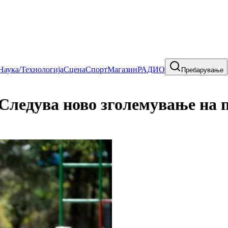
Наука/Технологија
Сцена
Спорт
Магазин
РАДИО
Пребарување
 Следува ново зголемување на 