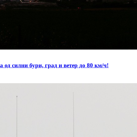
 силни бури, град и ветер до 80 км/ч!