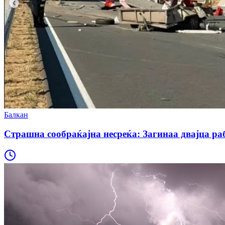
Балкан
Страшна сообраќајна несреќа: Загинаа двајца раб