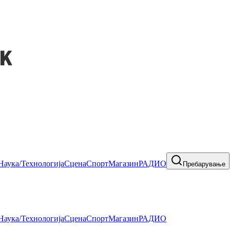
Наука/Технологија
Сцена
Спорт
Магазин
РАДИО
Пребарување
Наука/Технологија
Сцена
Спорт
Магазин
РАДИО