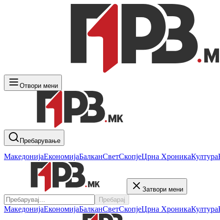
Отвори мени
Пребарување
Македонија
Економија
Балкан
Свет
Скопје
Црна Хроника
Култура
Затвори мени
Пребарај
Македонија
Економија
Балкан
Свет
Скопје
Црна Хроника
Култура