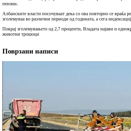
пензии.
Албанските власти посочуваат дека со ова повторно се враќа р
зголемуваа во различни периоди од годината, а сега индексациј
Покрај зголемувањето од 2,7 проценти, Владата најави и еднок
животни трошоци
Поврзани написи