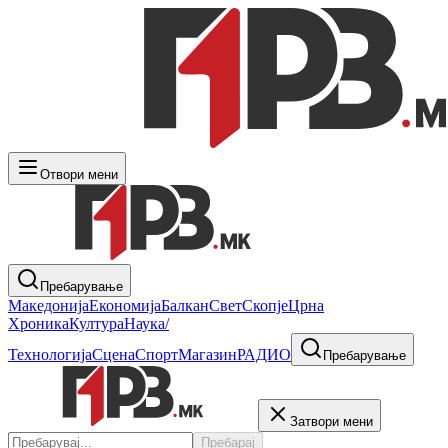
Отвори мени
Пребарување
Македонија
Економија
Балкан
Свет
Скопје
Црна
Хроника
Култура
Наука/
Технологија
Сцена
Спорт
Магазин
РАДИО
Пребарување
Затвори мени
Пребарај