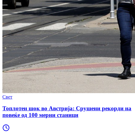
Свет
Топлотен шок во Австрија: Срушени рекорди на
повеќе од 100 мерни станици