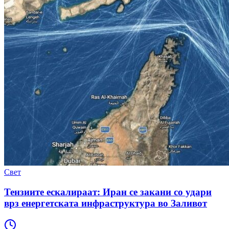
Свет
Тензиите ескалираат: Иран се закани со удари
врз енергетската инфраструктура во Заливот