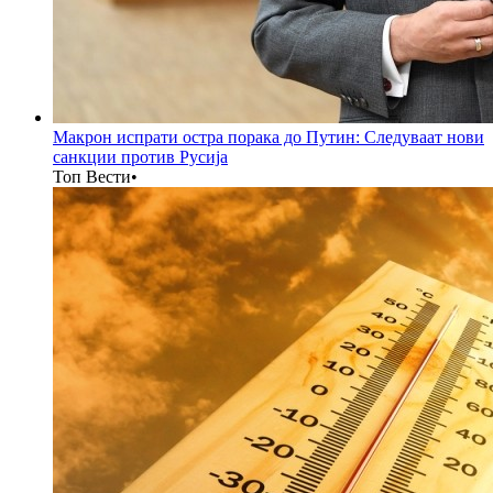
Макрон испрати остра порака до Путин: Следуваат нови
санкции против Русија
Топ Вести
•