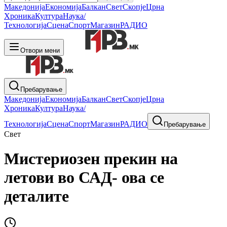
Македонија
Економија
Балкан
Свет
Скопје
Црна
Хроника
Култура
Наука/
Технологија
Сцена
Спорт
Магазин
РАДИО
Отвори мени
Пребарување
Македонија
Економија
Балкан
Свет
Скопје
Црна
Хроника
Култура
Наука/
Технологија
Сцена
Спорт
Магазин
РАДИО
Пребарување
Свет
Мистериозен прекин на
летови во САД- ова се
деталите