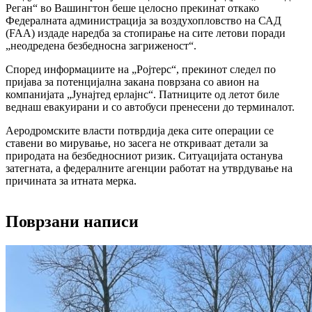
Реган“ во Вашингтон беше целосно прекинат откако
Федералната администрација за воздухопловство на САД
(FAA) издаде наредба за стопирање на сите летови поради
„неодредена безбедносна загриженост“.
Според информациите на „Ројтерс“, прекинот следел по
пријава за потенцијална закана поврзана со авион на
компанијата „Јунајтед ерлајнс“. Патниците од летот биле
веднаш евакуирани и со автобуси пренесени до терминалот.
Аеродромските власти потврдија дека сите операции се
ставени во мирување, но засега не откриваат детали за
природата на безбедносниот ризик. Ситуацијата останува
затегната, а федералните агенции работат на утврдување на
причината за итната мерка.
Поврзани написи