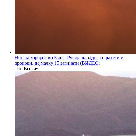
Ноќ на хоророт во Киев: Русија нападна со ракети и
дронови, најмалку 15 загинати (ВИДЕО)
Топ Вести
•