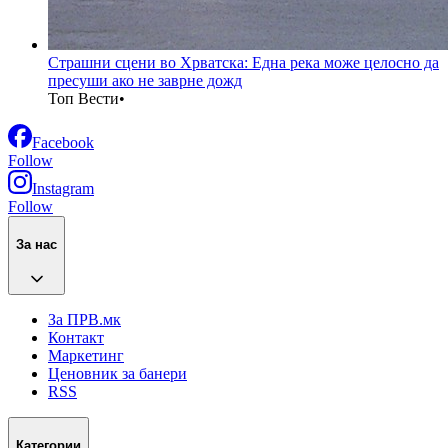
Страшни сцени во Хрватска: Една река може целосно да
пресуши ако не заврне дожд
Топ Вести
•
Facebook
Follow
Instagram
Follow
За нас
За ПРВ.мк
Контакт
Маркетинг
Ценовник за банери
RSS
Категории