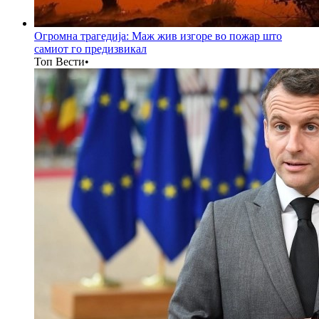
Огромна трагедија: Маж жив изгоре во пожар што
самиот го предизвикал
Топ Вести
•