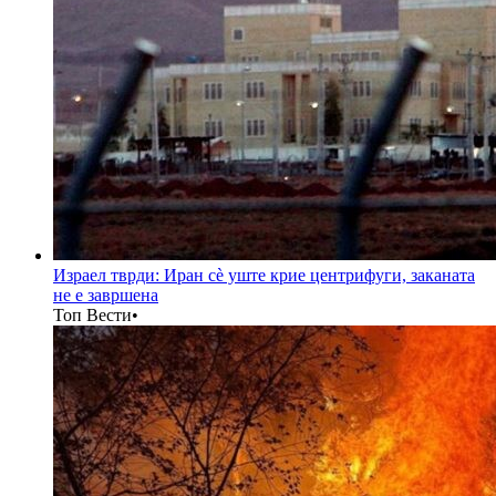
Израел тврди: Иран сè уште крие центрифуги, заканата
не е завршена
Топ Вести
•