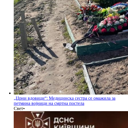
„Црни вдовици“: Медицинска сестра се омажила за
петмина војници на смртна постела
Свет
•