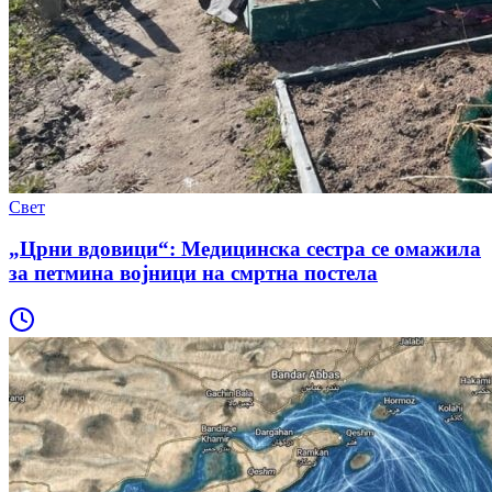
Свет
„Црни вдовици“: Медицинска сестра се омажила
за петмина војници на смртна постела