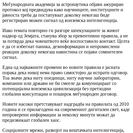
Меѓународната академија за астронаутика објави ажуриран
протокол кој предвидува како научниците, институциите и
јавноста треба да постапуваат доколку некогаш биде
регистриран можен сигнал од вонземска интелигенција.
Иако темата повторно ги разгоре шпекулациите за живот
надвор од Земјата, станува збор за превентивни правила, а не
за потврда дека човештвото веќе воспоставило контакт. Целта
е да се избегнат паника, дезинформации и непромислени
реакции доколку некогаш навистина се појави сомнителен
сигнал.
Една од најважните промени во новите правила е јасната
порака дека никој нема право самостојно да испрати одговор.
Тоа значи дека ниту поединци, ниту научни лаборатории,
компании или држави не би смееле да комуницираат со
потенцијална вонземска цивилизација без претходни
глобални консултации и поширок меѓународен договор.
Новите насоки претставуваат надградба на правилата од 2010
година и се прилагодени на современиот дигитален свет, каде
непроверени информации за неколку минути можат да
предизвикаат глобален хаос.
Социјалните мрежи, развојот на вештачката интелигенција,