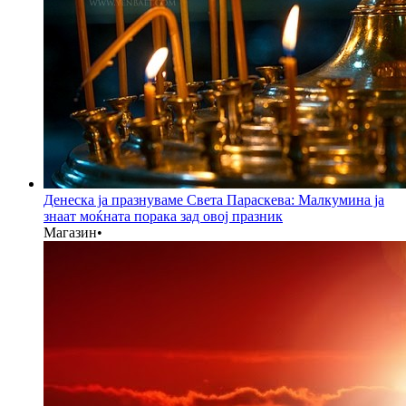
Денеска ја празнуваме Света Параскева: Малкумина ја
знаат моќната порака зад овој празник
Магазин
•