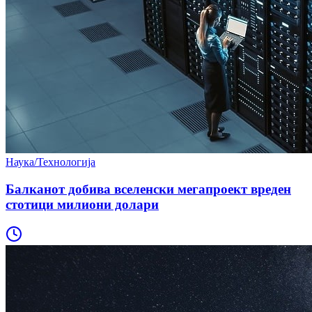
Наука/Технологија
Балканот добива вселенски мегапроект вреден
стотици милиони долари