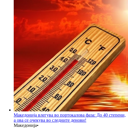
Македонија влегува во портокалова фаза: До 40 степени,
а ова се очекува во следните денови!
Македонија
•