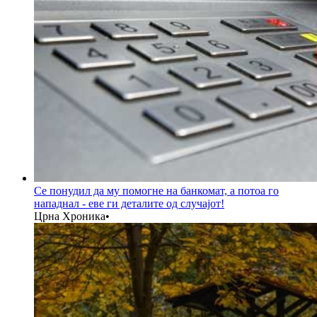
Се понудил да му помогне на банкомат, а потоа го
нападнал - еве ги деталите од случајот!
Црна Хроника
•