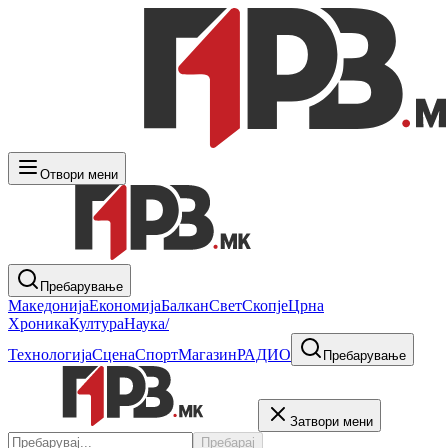
Отвори мени
Пребарување
Македонија
Економија
Балкан
Свет
Скопје
Црна
Хроника
Култура
Наука/
Технологија
Сцена
Спорт
Магазин
РАДИО
Пребарување
Затвори мени
Пребарај