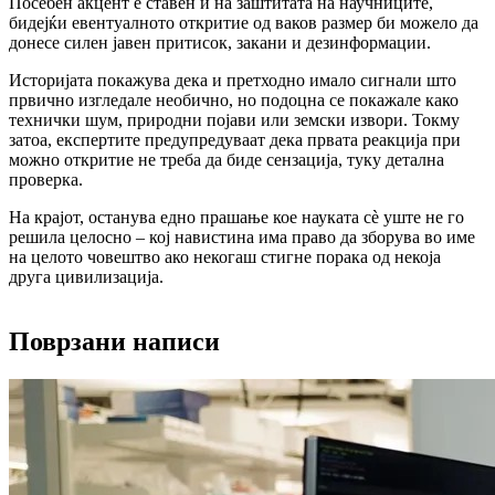
Посебен акцент е ставен и на заштитата на научниците,
бидејќи евентуалното откритие од ваков размер би можело да
донесе силен јавен притисок, закани и дезинформации.
Историјата покажува дека и претходно имало сигнали што
првично изгледале необично, но подоцна се покажале како
технички шум, природни појави или земски извори. Токму
затоа, експертите предупредуваат дека првата реакција при
можно откритие не треба да биде сензација, туку детална
проверка.
На крајот, останува едно прашање кое науката сè уште не го
решила целосно – кој навистина има право да зборува во име
на целото човештво ако некогаш стигне порака од некоја
друга цивилизација.
Поврзани написи