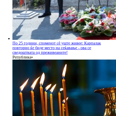
По 25 години, споменот сè уште живее: Карпалак
повторно ќе биде место на сеќавање - ова се
сведоштвата од преживеаните!
Република
•