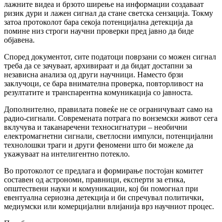
лажните видеа и брзото ширење на информации создаваат
ризик дури и лажен сигнал да стане светска сензација. Токму
затоа протоколот бара секоја потенцијална детекција да
помине низ строги научни проверки пред јавно да биде
објавена.
Според документот, сите податоци поврзани со можен сигнал
треба да се зачуваат, архивираат и да бидат достапни за
независна анализа од други научници. Наместо брзи
заклучоци, се бара внимателна проверка, повторливост на
резултатите и транспарентна комуникација со јавноста.
Дополнително, правилата повеќе не се ограничуваат само на
радио-сигнали. Современата потрага по вонземски живот сега
вклучува и таканаречени техносигнатури – необични
електромагнетни сигнали, светлосни импулси, потенцијални
технолошки траги и други феномени што би можеле да
укажуваат на интелигентно потекло.
Во протоколот се предлага и формирање постојан комитет
составен од астрономи, правници, експерти за етика,
општествени науки и комуникации, кој би помогнал при
евентуална сериозна детекција и би спречувал политички,
медиумски или комерцијални влијанија врз научниот процес.