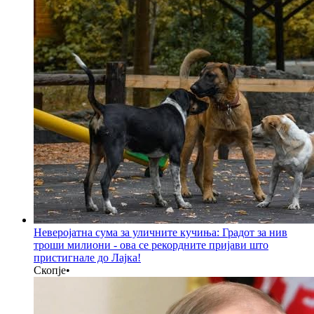
Неверојатна сума за уличните кучиња: Градот за нив
троши милиони - ова се рекордните пријави што
пристигнале до Лајка!
Скопје
•