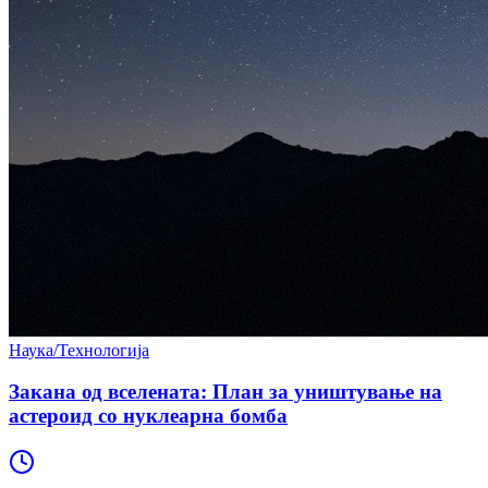
Наука/Технологија
Закана од вселената: План за уништување на
астероид со нуклеарна бомба