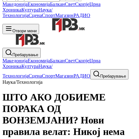
Македонија
Економија
Балкан
Свет
Скопје
Црна
Хроника
Култура
Наука/
Технологија
Сцена
Спорт
Магазин
РАДИО
Отвори мени
Пребарување
Македонија
Економија
Балкан
Свет
Скопје
Црна
Хроника
Култура
Наука/
Технологија
Сцена
Спорт
Магазин
РАДИО
Пребарување
Наука/Технологија
ШТО АКО ДОБИЕМЕ
ПОРАКА ОД
ВОНЗЕМЈАНИ? Нови
правила велат: Никој нема