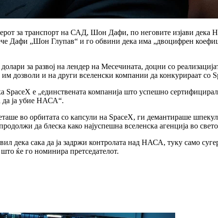
рот за транспорт на САД, Шон Дафи, по неговите изјави дека Н
рече Дафи „Шон Глупав“ и го обвини дека има „двоцифрен коефи
долари за развој на лендер на Месечината, доцни со реализацијат
е им дозволи и на други вселенски компании да конкурираат со S
дека SpaceX е „единствената компанија што успешно сертифицира
а да ја убие НАСА“.
еташе во орбитата со капсули на SpaceX, ги демантираше шпекула
родолжи да блеска како најуспешна вселенска агенција во свето
ил дека сака да ја задржи контролата над НАСА, туку само сугер
 што ќе го номинира претседателот.