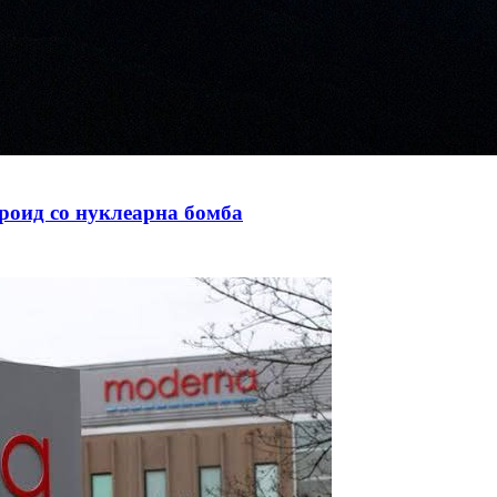
ероид со нуклеарна бомба