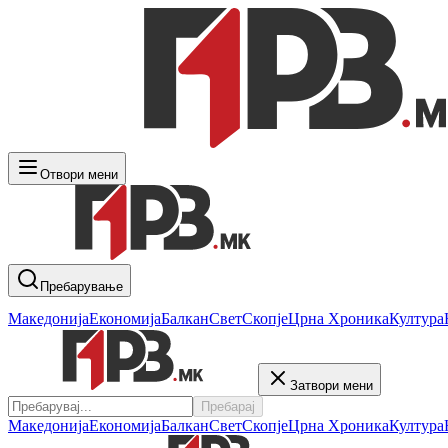
Отвори мени
Пребарување
Македонија
Економија
Балкан
Свет
Скопје
Црна Хроника
Култура
Затвори мени
Пребарај
Македонија
Економија
Балкан
Свет
Скопје
Црна Хроника
Култура