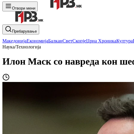
Отвори мени
Пребарување
Македонија
Економија
Балкан
Свет
Скопје
Црна Хроника
Култура
Наука/Технологија
Илон Маск со навреда кон шеф