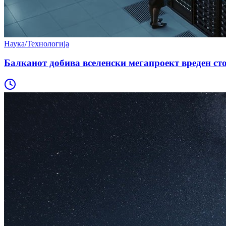
Наука/Технологија
Балканот добива вселенски мегапроект вреден с