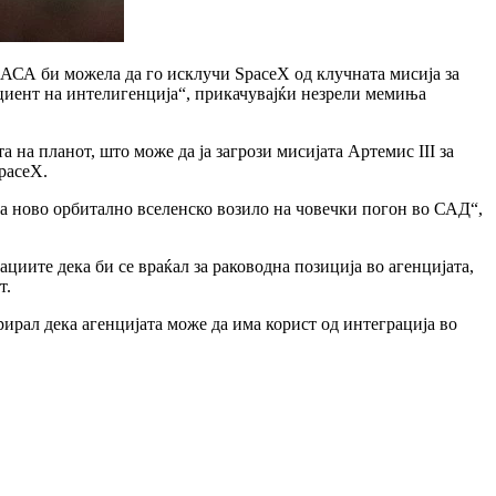
АСА би можела да го исклучи SpaceX од клучната мисија за
циент на интелигенција“, прикачувајќи незрели мемиња
а на планот, што може да ја загрози мисијата Артемис III за
paceX.
ла ново орбитално вселенско возило на човечки погон во САД“,
циите дека би се враќал за раководна позиција во агенцијата,
т.
ирал дека агенцијата може да има корист од интеграција во