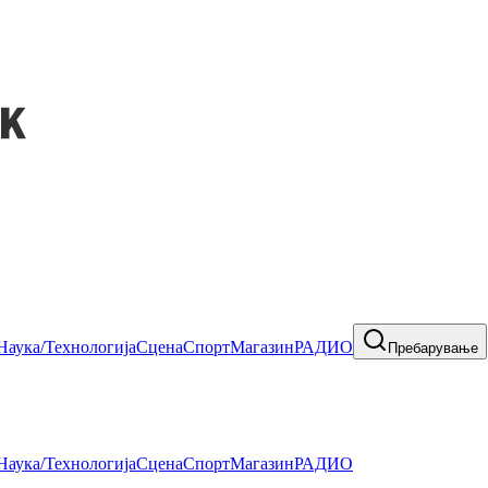
Наука/Технологија
Сцена
Спорт
Магазин
РАДИО
Пребарување
Наука/Технологија
Сцена
Спорт
Магазин
РАДИО