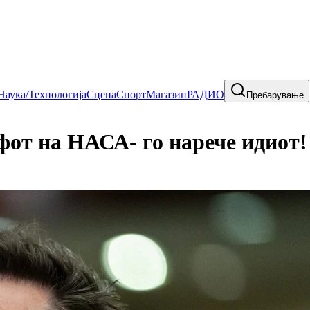
Наука/Технологија
Сцена
Спорт
Магазин
РАДИО
Пребарување
от на НАСА- го нарече идиот! 