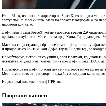
Илон Маск, извршниот директор на SpaceX, го нападна министе
слетување на Месечината. Маск на својата платформа X го на
насочени кон него.
Дафи изјави дека SpaceX, кој има договор вреден 2,9 милијарди 
враќање на луѓето на Месечината пред Кина. Тој додаде дека ќ
Маск, од своја страна, ја бранеше компанијата, истакнувајќи 
и продолжи со критики кон Дафи, тврдејќи дека тој „се обидув
Во меѓувреме, неговиот сојузник Џаред Исакман, кој двапати л
истакнувајќи дека има голема почит кон Дафи и сака НАСА да п
Портпаролот на Дафи појасни дека министерот никогаш не изјав
Министерството за транспорт и дека ќе го поддржи кандидатот
Не дознавај последен- читај ПРВ.мк
Поврзани написи