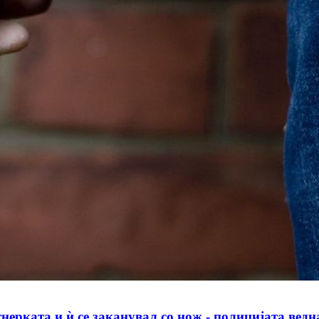
ката и ѝ се заканувал со нож - полицијата ведн