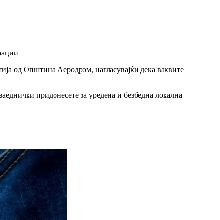
рации.
тија од Општина Аеродром, нагласувајќи дека ваквите
и заеднички придонесете за уредена и безбедна локална