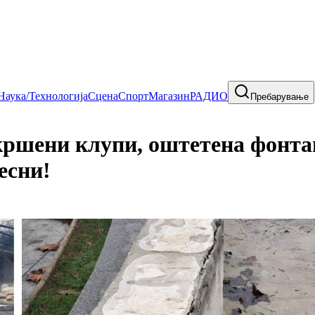
Наука/Технологија
Сцена
Спорт
Магазин
РАДИО
Пребарување
ни клупи, оштетена фонтана
есни!