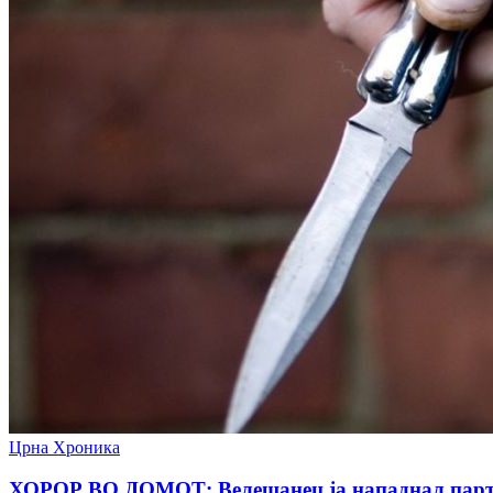
Црна Хроника
ХОРОР ВО ДОМОТ: Велешанец ја нападнал партнер