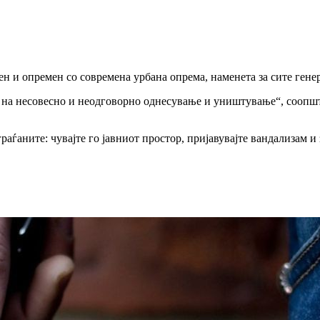
н и опремен со современа урбана опрема, наменета за сите гене
е на несовесно и неодговорно однесување и уништување“, соопш
граѓаните: чувајте го јавниот простор, пријавувајте вандализам 