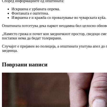
Според информациите од општината:
Искршена е урбаната опрема.
Фонтаната е оштетена.
Извршена е и кражба со провалување во чуварската куќа.
Општината потсетува дека паркот неодамна бил целосно обнове
„Наместо грижа и почит кон заедничкиот простор, сведоци см
постапки нема да бидат толерирани.
Случајот е пријавен во полиција, а општината упатува апел до 
заедница.
Поврзани написи