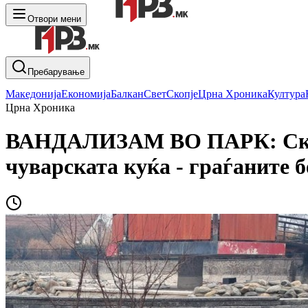
Отвори мени
Пребарување
Македонија
Економија
Балкан
Свет
Скопје
Црна Хроника
Култура
Црна Хроника
ВАНДАЛИЗАМ ВО ПАРК: Скрше
чуварската куќа - граѓаните б