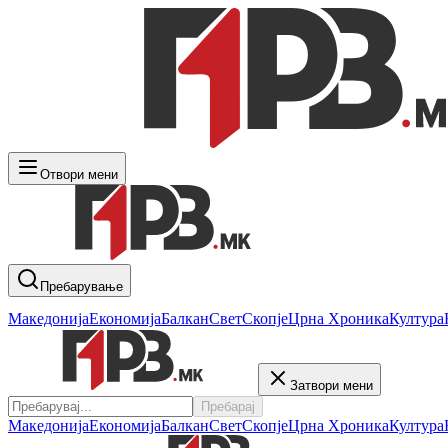
Отвори мени
Пребарување
Македонија
Економија
Балкан
Свет
Скопје
Црна Хроника
Култура
Затвори мени
Пребарај
Македонија
Економија
Балкан
Свет
Скопје
Црна Хроника
Култура