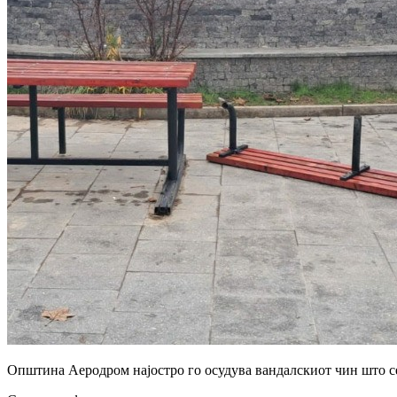
Општина Аеродром најостро го осудува вандалскиот чин што се