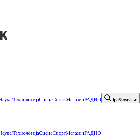
Наука/Технологија
Сцена
Спорт
Магазин
РАДИО
Пребарување
Наука/Технологија
Сцена
Спорт
Магазин
РАДИО