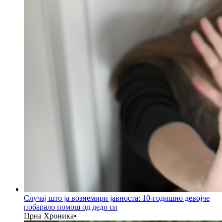
Случај што ја вознемири јавноста: 10-годишно девојче
побарало помош од дедо си
Црна Хроника
•