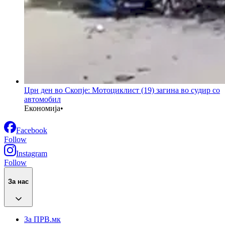
Црн ден во Скопје: Мотоциклист (19) загина во судир со
автомобил
Економија
•
Facebook
Follow
Instagram
Follow
За нас
За ПРВ.мк