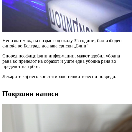
Непознат маж, на возраст од околу 35 години, бил избоден
синоќа во Белград, дознава српски „Блиц“.
Според неофицијални информации, мажот здобил убодна
рана во пределот на образот и уште една убодна рана во
пределот на грбот.
Лекарите кај него констатирале тешки телесни повреди.
Поврзани написи