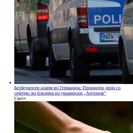
Безбедносен аларм во Германија: Пронајден дрон со
семтекс во близина на украински „Антонов“
Свет
•