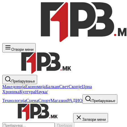
Отвори мени
Пребарување
Македонија
Економија
Балкан
Свет
Скопје
Црна
Хроника
Култура
Наука/
Технологија
Сцена
Спорт
Магазин
РАДИО
Пребарување
Затвори мени
Пребарај