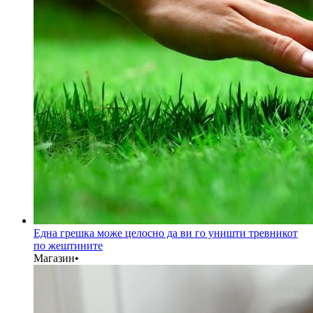
Една грешка може целосно да ви го уништи тревникот
по жештините
Магазин
•