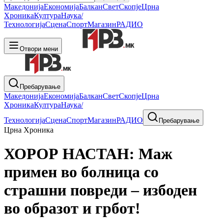
Македонија
Економија
Балкан
Свет
Скопје
Црна
Хроника
Култура
Наука/
Технологија
Сцена
Спорт
Магазин
РАДИО
Отвори мени
Пребарување
Македонија
Економија
Балкан
Свет
Скопје
Црна
Хроника
Култура
Наука/
Технологија
Сцена
Спорт
Магазин
РАДИО
Пребарување
Црна Хроника
ХОРОР НАСТАН: Маж
примен во болница со
страшни повреди – избоден
во образот и грбот!