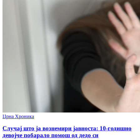
Црна Хроника
Случај што ја вознемири јавноста: 10-годишно
девојче побарало помош од дедо си