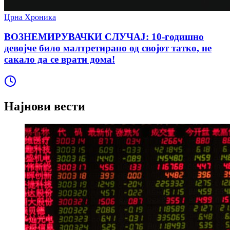
Црна Хроника
ВОЗНЕМИРУВАЧКИ СЛУЧАЈ: 10-годишно
девојче било малтретирано од својот татко, не
сакало да се врати дома!
Најнови вести