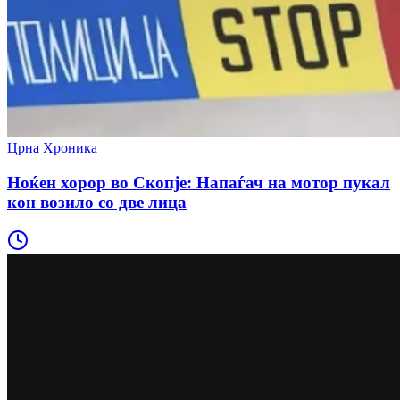
Црна Хроника
Ноќен хорор во Скопје: Напаѓач на мотор пукал
кон возило со две лица