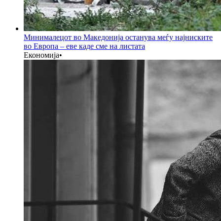
Минималецот во Македонија останува меѓу најниските
во Европа – еве каде сме на листата
Економија
•