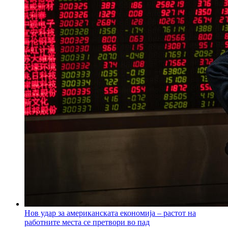
Нов удар за американската економија – растот на
работните места се претвори во пад