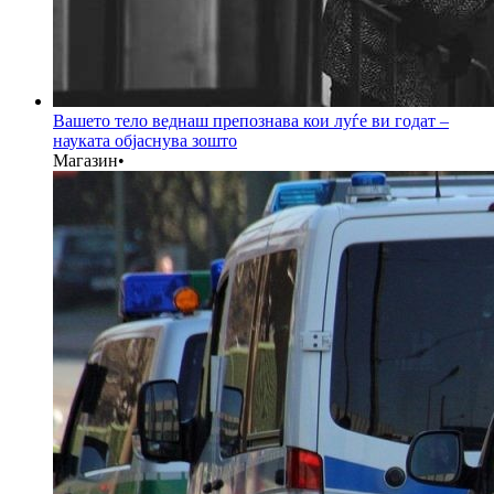
Вашето тело веднаш препознава кои луѓе ви годат –
науката објаснува зошто
Магазин
•